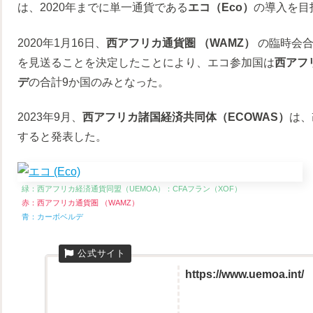
は、2020年までに単一通貨である
エコ（Eco）
の導入を目
2020年1月16日、
西アフリカ通貨圏 （WAMZ）
の臨時会合
を見送ることを決定したことにより、エコ参加国は
西アフ
デ
の合計9か国のみとなった。
2023年9月、
西アフリカ諸国経済共同体（ECOWAS）
は、
すると発表した。
緑：西アフリカ経済通貨同盟（UEMOA）：CFAフラン（XOF）
赤：西アフリカ通貨圏 （WAMZ）
青：カーボベルデ
https://www.uemoa.int/