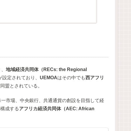
き、
地域経済共同体（RECs: the Regional
が設定されており、
UEMOA
はその中でも
西アフリ
貨同盟とされている。
単一市場、中央銀行、共通通貨の創設を目指して経
を構成する
アフリカ経済共同体（AEC: African