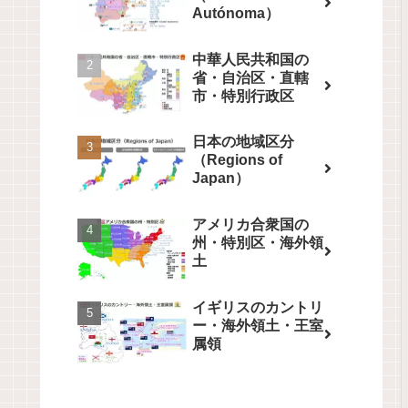
Autónoma）
中華人民共和国の
省・自治区・直轄
市・特別行政区
日本の地域区分
（Regions of
Japan）
アメリカ合衆国の
州・特別区・海外領
土
イギリスのカントリ
ー・海外領土・王室
属領