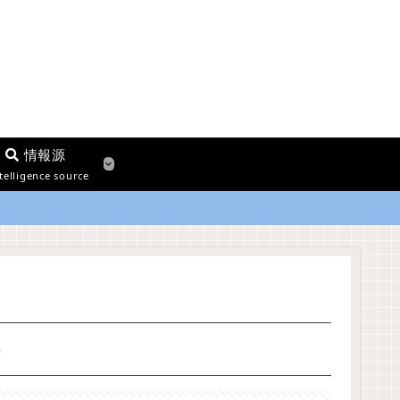
情報源
telligence source
）