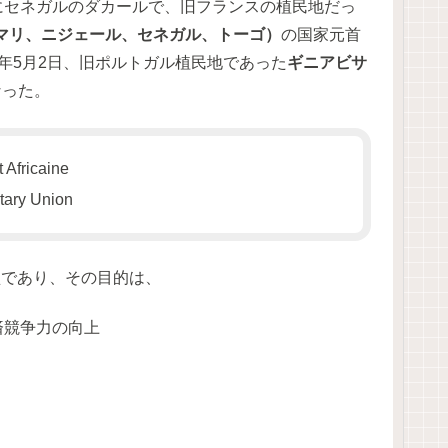
0日にセネガルのダカールで、旧フランスの植民地だっ
マリ、ニジェール、セネガル、トーゴ）
の国家元首
年5月2日、旧ポルトガル植民地であった
ギニアビサ
なった。
 Africaine
ary Union
盟であり、その目的は、
済競争力の向上