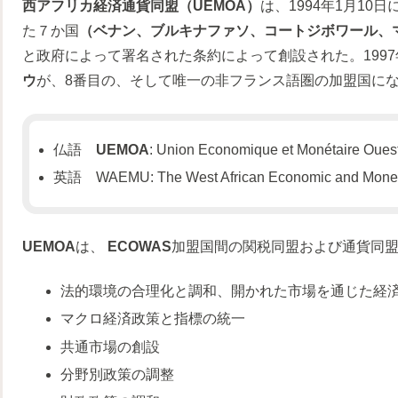
西アフリカ経済通貨同盟（UEMOA）
は、1994年1月1
た７か国
（ベナン、ブルキナファソ、コートジボワール、
と政府によって署名された条約によって創設された。1997
ウ
が、8番目の、そして唯一の非フランス語圏の加盟国に
仏語
UEMOA
: Union Economique et Monétaire Ouest
英語 WAEMU: The West African Economic and Monet
UEMOA
は、
ECOWAS
加盟国間の関税同盟および通貨同
法的環境の合理化と調和、開かれた市場を通じた経
マクロ経済政策と指標の統一
共通市場の創設
分野別政策の調整