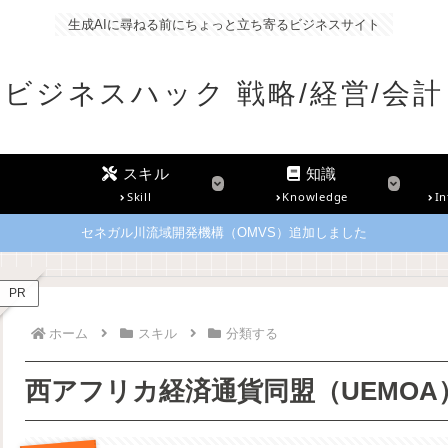
生成AIに尋ねる前にちょっと立ち寄るビジネスサイト
ビジネスハック 戦略/経営/会計
スキル
知識
Skill
Knowledge
In
セネガル川流域開発機構（OMVS）追加しました
PR
ホーム
スキル
分類する
西アフリカ経済通貨同盟（UEMOA