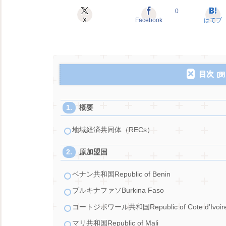
0
X
Facebook
はてブ
目次
概要
地域経済共同体（RECs）
原加盟国
ベナン共和国Republic of Benin
ブルキナファソBurkina Faso
コートジボワール共和国Republic of Cote d’Ivoir
マリ共和国Republic of Mali