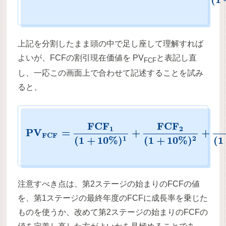
上記を分割したまま頭の中で足し座して理解すれば
よいが、FCFの割引現在価値を PV
と表記し直
FCF
し、一応この画面上で合わせて記述することを試み
ると、
F
C
F
F
C
F
1
2
P
V
=
+
+
F
C
F
(
1
+
10
%
)
(
1
+
10
%
)
(
1
1
2
注意すべき点は、第2ステージの始まりのFCFの値
を、第1ステージの最終年度のFCFに成長率を乗じた
ものを使うか、改めて第2ステージの始まりのFCFの