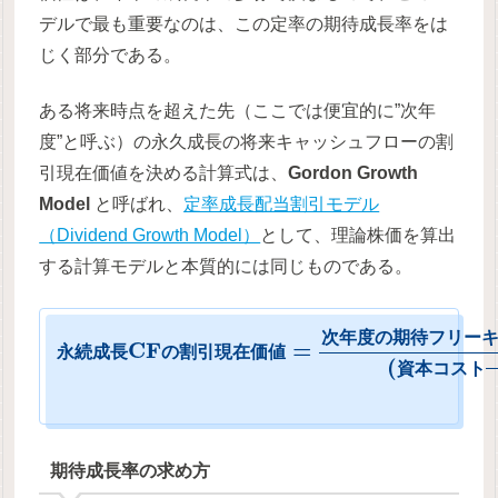
デルで最も重要なのは、この定率の期待成長率をは
じく部分である。
ある将来時点を超えた先（ここでは便宜的に”次年
度”と呼ぶ）の永久成長の将来キャッシュフローの割
引現在価値を決める計算式は、
Gordon Growth
Model
と呼ばれ、
定率成長配当割引モデル
（Dividend Growth Model）
として、理論株価を算出
する計算モデルと本質的には同じものである。
次
年
度
の
期
待
フ
リ
ー
C
F
=
永
続
成
長
の
割
引
現
在
価
値
(
–
資
本
コ
ス
ト
期待成長率の求め方