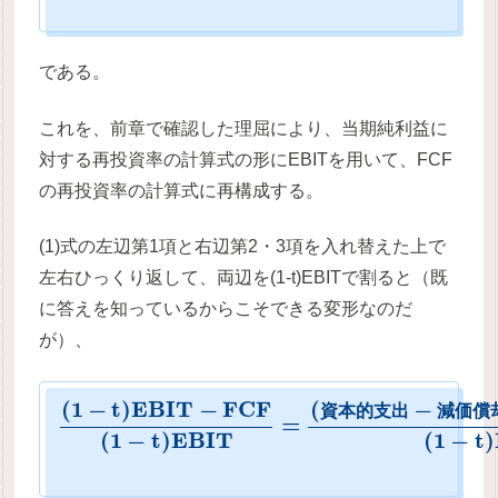
である。
これを、前章で確認した理屈により、当期純利益に
対する再投資率の計算式の形にEBITを用いて、FCF
の再投資率の計算式に再構成する。
(1)式の左辺第1項と右辺第2・3項を入れ替えた上で
左右ひっくり返して、両辺を(1-t)EBITで割ると（既
に答えを知っているからこそできる変形なのだ
が）、
(
1
−
t
)
E
B
I
T
−
F
C
F
(
−
資
本
的
支
出
減
価
償
=
(
1
−
t
)
E
B
I
T
(
1
−
t
)