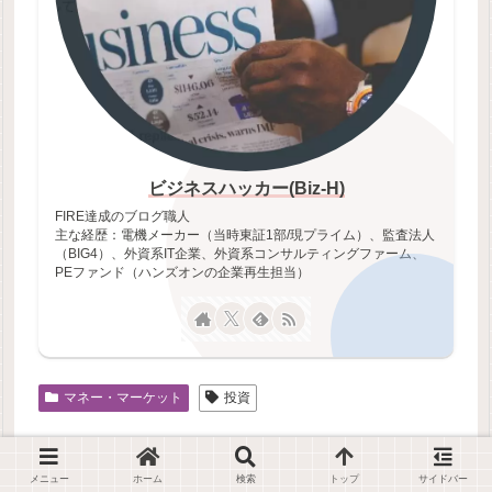
ビジネスハッカー(Biz-H)
FIRE達成のブログ職人
主な経歴：電機メーカー（当時東証1部/現プライム）、監査法人
（BIG4）、外資系IT企業、外資系コンサルティングファーム、
PEファンド（ハンズオンの企業再生担当）
マネー・マーケット
投資
メニュー
ホーム
検索
トップ
サイドバー