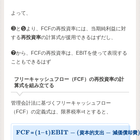
よって、
❸と❺より、FCFの再投資率には、当期純利益に対
する
再投資率
の計算式が援用できるはずだし、
❼から、FCFの再投資率は、EBITを使って表現する
こともできるはず
フリーキャッシュフロー（FCF）の再投資率の計
算式を組み立てる
管理会計法に基づくフリーキャッシュフロー
（FCF）の定義式は、限界税率=t とすると、
F
C
F
(
1
–
t
)
E
B
I
T
−
(
−
＝
資
本
的
支
出
減
価
償
却
費