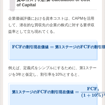
of Capital
企業価値評価における資本コストは、CAPMを活用
して、潜在的な買収先の企業の株式に対する要求収
益率として立ち現れてくる。
F
C
F
=
1
F
C
F
の
割
引
現
在
価
値
第
ス
テ
ー
ジ
の
の
割
引
例えば、定義式をシンプルにするために、第1ステー
ジを3年と仮定し、割引率を10%とすると、
F
C
F
1
1
F
C
F
=
第
ス
テ
ー
ジ
の
の
割
引
現
在
価
値
(
1
+
10
%
)