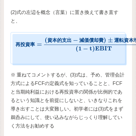
(2)式の左辺を概念（言葉）に置き換えて書き直す
と、
(
−
)
±
資
本
的
支
出
減
価
償
却
費
運
転
資
本
=
再
投
資
率
(
1
−
t
)
E
B
I
T
※ 重ねてコメントするが、(3)式は、予め、管理会計
方式によるFCFの定義式を知っていることと、FCF
と当期純利益における再投資率の関係が比例的であ
るという知識とを前提にしないと、いきなりこれを
導き出すことは大変難しい。初学者には(3)式をまず
鵜呑みにして、使い込みながらじっくり理解してい
く方法をお勧めする