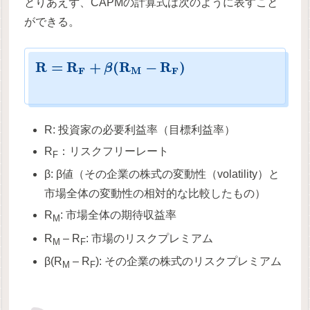
とりあえず、CAPMの計算式は次のように表すこと
ができる。
R
=
R
+
(
R
−
R
)
β
F
M
F
R: 投資家の必要利益率（目標利益率）
R
：リスクフリーレート
F
β: β値（その企業の株式の変動性（volatility）と
市場全体の変動性の相対的な比較したもの）
R
: 市場全体の期待収益率
M
R
– R
: 市場のリスクプレミアム
M
F
β(R
– R
): その企業の株式のリスクプレミアム
M
F