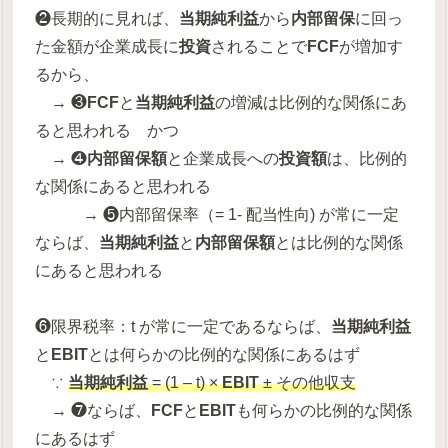
❷長期的に見れば、
当期純利益
から
内部留保
に回っ
た金額が企業成長に
投資
されることで
FCF
が増加す
るから、
→ ❸
FCF
と
当期純利益
の増減は比例的な関係にあ
ると思われる かつ
→ ❹
内部留保額
と企業成長への
投資額
は、比例的
な関係にあると思われる
→ ❺内部留保率（= 1- 配当性向) が常に一定
ならば、
当期純利益
と
内部留保額
とは比例的な関係
にあると思われる
❻限界税率：t が常に一定であるならば、
当期純利益
と
EBIT
とは何らかの比例的な関係にあるはず
∵
当期純利益
= (1 – t) ×
EBIT
± その他収支
→ ❼ならば、
FCF
と
EBIT
も何らかの比例的な関係
にあるはず