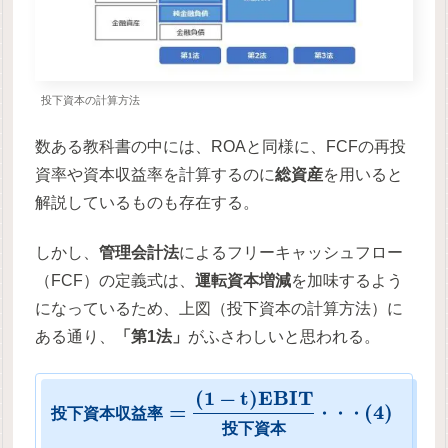
投下資本の計算方法
数ある教科書の中には、ROAと同様に、FCFの再投
資率や資本収益率を計算するのに
総資産
を用いると
解説しているものも存在する。
しかし、
管理会計法
によるフリーキャッシュフロー
（FCF）の定義式は、
運転資本増減
を加味するよう
になっているため、上図（投下資本の計算方法）に
ある通り、
「第1法」
がふさわしいと思われる。
(
1
−
t
)
E
B
I
T
=
(
4
)
投
下
資
本
収
益
率
・
・
・
投
下
資
本