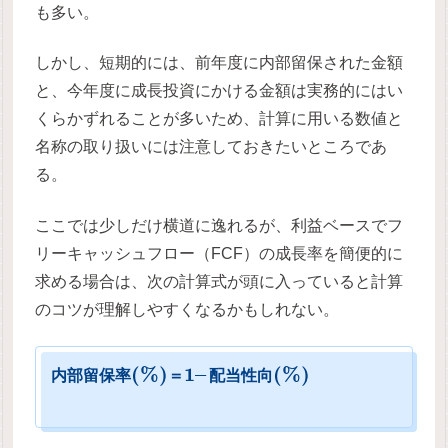
も多い。
しかし、短期的には、前年度に内部留保された金額
と、今年度に成長投資にかける金額は実務的にはい
くらかずれることが多いため、計算に用いる数値と
名称の取り扱いには注意しておきたいところであ
る。
ここでは少しだけ横道に逸れるが、利益ベースでフ
リーキャッシュフロー（FCF）の成長率を簡便的に
求める場合は、次の計算式が頭に入っていると計算
のコツが理解しやすくなるかもしれない。
(
%
)
1
–
(
%
)
内
部
留
保
率
＝
配
当
性
向