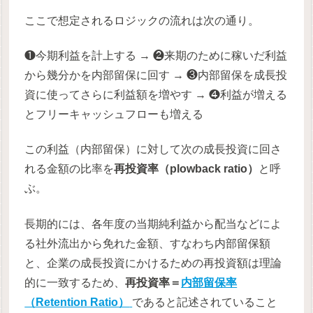
ここで想定されるロジックの流れは次の通り。
❶今期利益を計上する → ❷来期のために稼いだ利益
から幾分かを内部留保に回す → ❸内部留保を成長投
資に使ってさらに利益額を増やす → ❹利益が増える
とフリーキャッシュフローも増える
この利益（内部留保）に対して次の成長投資に回さ
れる金額の比率を
再投資率（plowback ratio）
と呼
ぶ。
長期的には、各年度の当期純利益から配当などによ
る社外流出から免れた金額、すなわち内部留保額
と、企業の成長投資にかけるための再投資額は理論
的に一致するため、
再投資率＝
内部留保率
（Retention Ratio）
であると記述されていること