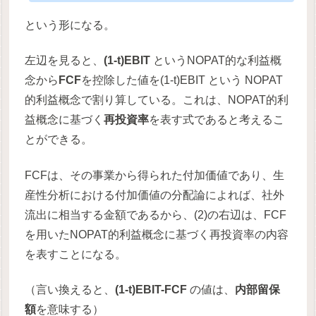
という形になる。
左辺を見ると、
(1-t)EBIT
というNOPAT的な利益概
念から
FCF
を控除した値を(1-t)EBIT という NOPAT
的利益概念で割り算している。これは、NOPAT的利
益概念に基づく
再投資率
を表す式であると考えるこ
とができる。
FCFは、その事業から得られた付加価値であり、生
産性分析における付加価値の分配論によれば、社外
流出に相当する金額であるから、(2)の右辺は、FCF
を用いたNOPAT的利益概念に基づく再投資率の内容
を表すことになる。
（言い換えると、
(1-t)EBIT-FCF
の値は、
内部留保
額
を意味する）