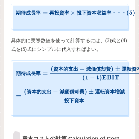
=
(
5
)
×
期
待
成
長
率
再
投
資
率
投
下
資
本
収
益
率
・
・
・
具体的に実際数値を使って計算するには、(3)式と(4)
式を(5)式にシンプルに代入すればよい。
(
−
)
±
資
本
的
支
出
減
価
償
却
費
運
転
資
=
期
待
成
長
率
(
1
−
t
)
E
B
I
T
(
−
)
±
資
本
的
支
出
減
価
償
却
費
運
転
資
本
増
減
=
投
下
資
本
資本コストの計算 Calculation of Cost