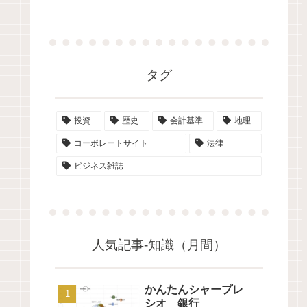
タグ
投資
歴史
会計基準
地理
コーポレートサイト
法律
ビジネス雑誌
人気記事-知識（月間）
かんたんシャープレ
シオ 銀行