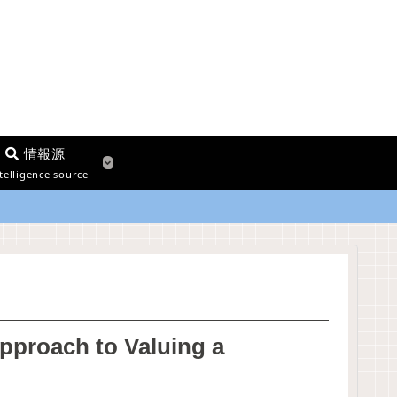
情報源
telligence source
ch to Valuing a