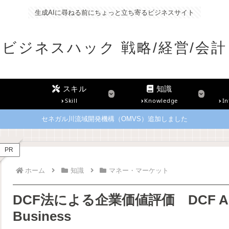
生成AIに尋ねる前にちょっと立ち寄るビジネスサイト
ビジネスハック 戦略/経営/会計
スキル
知識
Skill
Knowledge
In
セネガル川流域開発機構（OMVS）追加しました
PR
ホーム
知識
マネー・マーケット
DCF法による企業価値評価 DCF Approa
Business