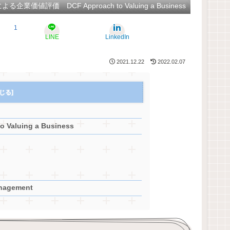
る企業価値評価 DCF Approach to Valuing a Business
1
LINE
LinkedIn
2021.12.22
2022.02.07
luing a Business
agement