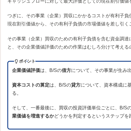
キャッシュフローに対して最大評価としての現在割引価値
つぎに、その事業（企業）買収にかかるコストが有利子負
現在割引価値から、その有利子負債の市場価値を差し引く
その事業（企業）買収のための有利子負債を含む資金調達
と、その企業価値評価のための作業はむしろ分けて考える
ポイント
企業価値評価
は、B/Sの
借方
について、その事業が生み
資本コストの算定
は、B/Sの
貸方
について、資本構成に
る。
そして、一番最後に、買収の投資評価単位ごとに、B/S
業価値を増進するか
どうかを判定するというステップを