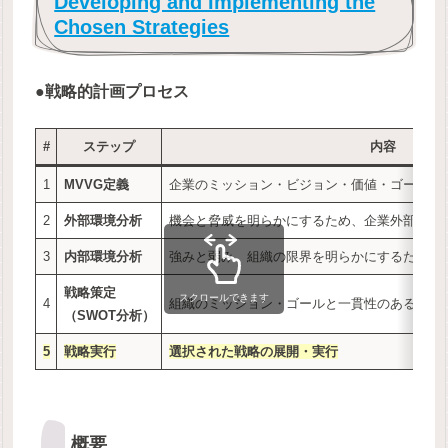
Developing and Implementing the
Chosen Strategies
●戦略的計画プロセス
#
ステップ
内容
1
MVVG定義
企業のミッション・ビジョン・価値・ゴールの
2
外部環境分析
機会と脅威を明らかにするため、企業外部の競
3
内部環境分析
強みと弱み、組織の限界を明らかにするため、
戦略策定
スクロールできます
4
組織のミッション・ゴールと一貫性のある戦略
（SWOT分析）
5
戦略実行
選択された戦略の展開・実行
概要