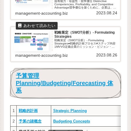
固有能力・収益性・競争優位 Distinctive
Competencies, Profitability, and Competitive
Advantage競争優位を築くために、企業は、❶
固有能力（Distinctive Compete...
2023.08.24
management-accounting.biz
戦略策定（SWOT分析）- Formulating
Strategies
戦略策定（SWOT分析）- Formulating
Strategies●戦略的計画プロセス#ステップ内容
1MVVG定義企業のミッション・ビジョン・価
値・ゴールの定義2外部環境分析機会と脅威を
明らかにするため、企業外部の競争環境の分析
2023.08.26
management-accounting.biz
3内部...
予算管理
Planning/Budgeting/Forecasting 体
系
1
戦略的計画
Strategic Planning
2
予算の諸概念
Budgeting Concepts