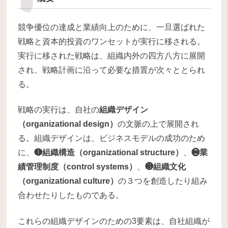
競争優位の達成と業績向上のために、一旦選ばれた
戦略と資本的投資のワンセットが実行に移される。
実行に移された戦略は、組織内外の四方八方に展開
され、戦略計画に沿って必要な措置が次々ととられ
る。
戦略の実行は、自社の
組織デザイン
（organizational design）
の文脈の上で展開され
る。組織デザインは、ビジネスモデルの成功のため
に、
❶組織構造（organizational structure）
、
❷業
績管理制度（control systems）
、
❸組織文化
（organizational culture）
の３つを創造したり組み
合わせたりしたものである。
これらの組織デザインのための3要素は、自社組織が