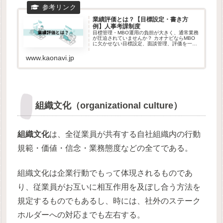
業績評価とは？【目標設定・書き方
例】人事考課制度
目標管理・MBO運用の負担が大きく、通常業務
が圧迫されていませんか？ カオナビならMBO
に欠かせない目標設定、面談管理、評価を一気
に効率化！ ⇒ 【公式】 にアクセスしてPDF ...
www.kaonavi.jp
組織文化（organizational culture）
組織文化
は、全従業員が共有する自社組織内の行動
規範・価値・信念・業務態度などの全てである。
組織文化は企業行動でもって体現されるものであ
り、従業員がお互いに相互作用を及ぼし合う方法を
規定するものでもあるし、時には、社外のステーク
ホルダーへの対応までも左右する。