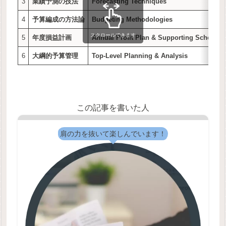
3
業績予測の技法
Forecasting Techniques
4
予算編成の方法論
Budgeting Methodologies
スクロールできます
5
年度損益計画
Annual Profit Plan & Supporting Schedule
6
大綱的予算管理
Top-Level Planning & Analysis
この記事を書いた人
肩の力を抜いて楽しんでいます！