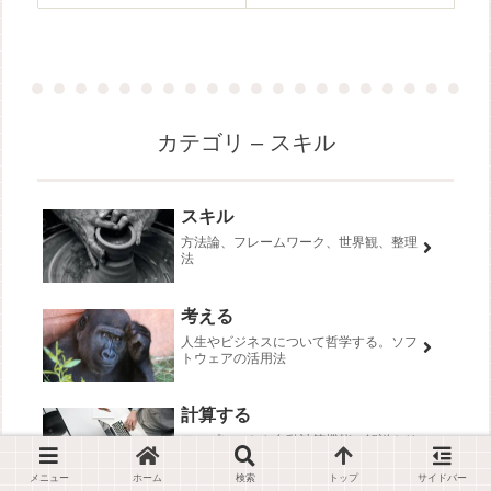
カテゴリ – スキル
スキル
方法論、フレームワーク、世界観、整理
法
考える
人生やビジネスについて哲学する。ソフ
トウェアの活用法
計算する
テンプレートや自動計算機能の解説やリ
ンクを紹介する
メニュー
ホーム
検索
トップ
サイドバー