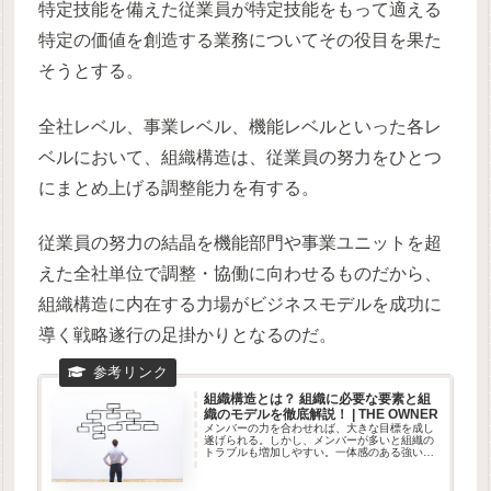
特定技能を備えた従業員が特定技能をもって適える
特定の価値を創造する業務についてその役目を果た
そうとする。
全社レベル、事業レベル、機能レベルといった各レ
ベルにおいて、組織構造は、従業員の努力をひとつ
にまとめ上げる調整能力を有する。
従業員の努力の結晶を機能部門や事業ユニットを超
えた全社単位で調整・協働に向わせるものだから、
組織構造に内在する力場がビジネスモデルを成功に
導く戦略遂行の足掛かりとなるのだ。
組織構造とは？ 組織に必要な要素と組
織のモデルを徹底解説！ | THE OWNER
メンバーの力を合わせれば、大きな目標を成し
遂げられる。しかし、メンバーが多いと組織の
トラブルも増加しやすい。一体感のある強い組
織を構築するにはどうすればよいのだろう。今
回は組織構造の概要を始め、組織に必要な要素
と組織のモデルを解説していく。