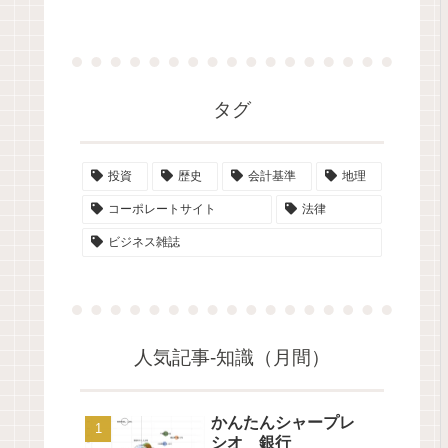
タグ
投資
歴史
会計基準
地理
コーポレートサイト
法律
ビジネス雑誌
人気記事-知識（月間）
かんたんシャープレ
シオ 銀行