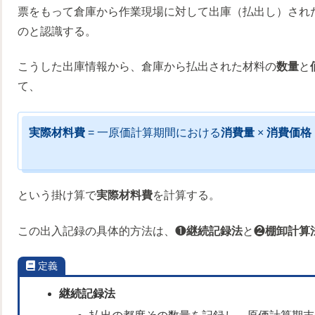
票をもって倉庫から作業現場に対して出庫（払出し）され
のと認識する。
こうした出庫情報から、倉庫から払出された材料の
数量
と
て、
実際材料費
= 一原価計算期間における
消費量
×
消費価格
という掛け算で
実際材料費
を計算する。
この出入記録の具体的方法は、❶
継続記録法
と❷
棚卸計算
定義
継続記録法