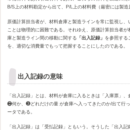
B/S上の材料勘定から出て、P/L上の材料費（厳密には製
原価計算担当者が、材料倉庫と製造ラインを常に監視し、
ことは物理的に困難である。それゆえ、原価計算担当者が
庫と製造ライン間の移動に関する
「出入記録」
を参照する
を、適切な消費量でもって把握することにしたのである。
出入記録の意味
「出入記録」とは、材料が倉庫に入るときは「入庫票」、
❷何か、❸どれだけの量 が倉庫へ入ってきたのか/出て行
ータである。
「出入記録」は「受払記録」ともいう。そうした「出入記