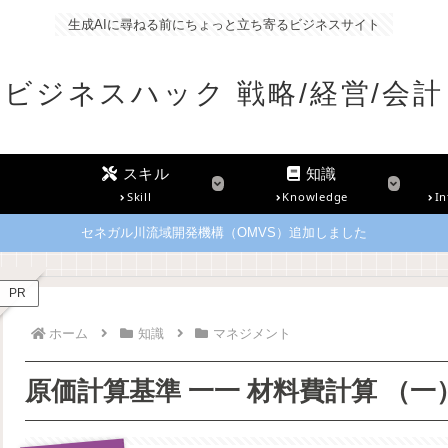
生成AIに尋ねる前にちょっと立ち寄るビジネスサイト
ビジネスハック 戦略/経営/会計
スキル
知識
Skill
Knowledge
In
セネガル川流域開発機構（OMVS）追加しました
PR
ホーム
知識
マネジメント
原価計算基準 一一 材料費計算 （