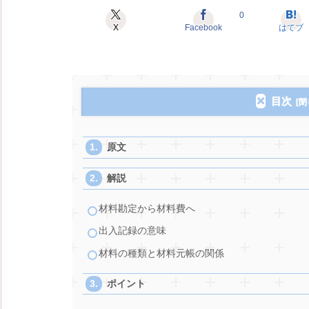
0
X
Facebook
はてブ
目次
原文
解説
材料勘定から材料費へ
出入記録の意味
材料の種類と材料元帳の関係
ポイント