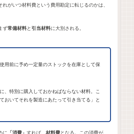
それがいつ材料費という費用勘定に転じるのかは、
まず
常備材料
と
引当材料
に大別される。
使用前に予め一定量のストックを在庫として保
に、特別に購入しておかねばならない材料。こ
ておいてそれを製造にあたって引き当てる」と
めに
「消費」
すれば、
材料費
となる。この消費が、