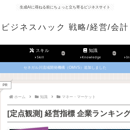
生成AIに尋ねる前にちょっと立ち寄るビジネスサイト
ビジネスハック 戦略/経営/会計
スキル
知識
Skill
Knowledge
In
セネガル川流域開発機構（OMVS）追加しました
PR
ホーム
知識
マネー・マーケット
[定点観測] 経営指標 企業ランキング20