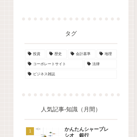
タグ
投資
歴史
会計基準
地理
コーポレートサイト
法律
ビジネス雑誌
人気記事-知識（月間）
かんたんシャープレ
シオ 銀行