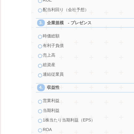
ROE
配当利回り（会社予想）
企業規模 - プレゼンス
時価総額
有利子負債
売上高
総資産
連結従業員
収益性
営業利益
当期利益
1株当たり当期利益（EPS）
ROA