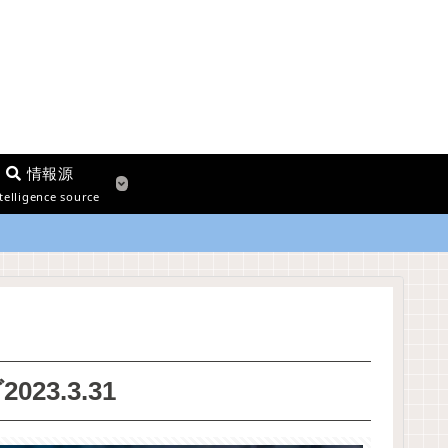
情報源
telligence source
23.3.31