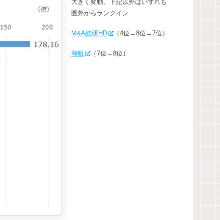
大きく変動。下記以外はいずれも
圏外からランクイン
M&A総研HD
（4位→8位→7位）
海帆
（7位→8位）