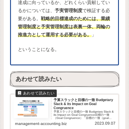
達成に向っているか、どれくらい貢献してい
るかについては、
予実管理制度
で検証する必
要がある。
戦略的目標達成のためには、業績
管理制度と予実管理制度は表裏一体、両輪の
推進力として運用する必要がある。
」
ということになる。
あわせて読みたい
予算スラックと目標の一致 Budgetary
Slack & its Impact on Goal
Congruence
予算スラックと目標の一致 Budgetary Slack &
its Impact on Goal Congruence目標の一致
（Goal Congruence）「目標の一致（goal
congruence）」とは、複数グループが提携し
2023.09.07
management-accounting.biz
た...