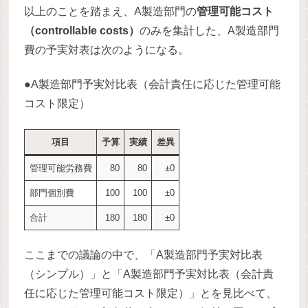
以上のことを踏まえ、A製造部門の
管理可能コスト
（controllable costs）
のみを集計した、A製造部門
費の予実対表は次のようになる。
●A製造部門予実対比表（会計責任に応じた管理可能
コスト限定）
項目
予算
実績
差異
管理可能労務費
80
80
±0
部門個別費
100
100
±0
合計
180
180
±0
ここまでの議論の中で、「A製造部門予実対比表
（シンプル）」と「A製造部門予実対比表（会計責
任に応じた管理可能コスト限定）」とを見比べて、