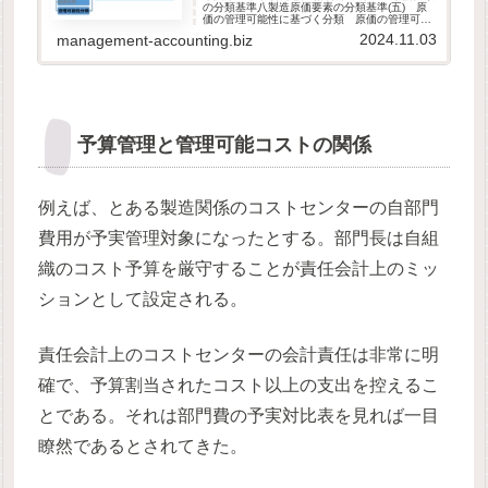
の分類基準八製造原価要素の分類基準(五) 原
価の管理可能性に基づく分類 原価の管理可能
性に基づく分類とは、原価の発生が一定の管理
2024.11.03
management-accounting.biz
者層によって管理しうるかどうかの分類であ
り、原価要素は、この分類基準...
予算管理と管理可能コストの関係
例えば、とある製造関係のコストセンターの自部門
費用が予実管理対象になったとする。部門長は自組
織のコスト予算を厳守することが責任会計上のミッ
ションとして設定される。
責任会計上のコストセンターの会計責任は非常に明
確で、予算割当されたコスト以上の支出を控えるこ
とである。それは部門費の予実対比表を見れば一目
瞭然であるとされてきた。