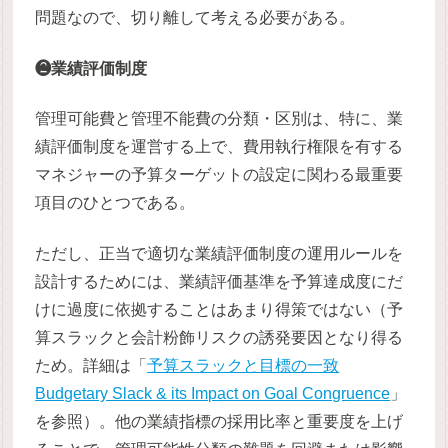
問題なので、切り離して考える必要がある。
❷業績評価制度
管理可能費と管理不能費の分類・区別は、特に、業
績評価制度を運営する上で、費用執行権限を有する
マネジャーの予算ターゲットの設定に関わる最重要
項目のひとつである。
ただし、正当で適切な業績評価制度の運用ルールを
設計するためには、業績評価基準を予算達成度にだ
けに過度に依拠することはあまり得策ではない（予
算スラックと会計粉飾リスクの誘発要因となり得る
ため。詳細は「
予算スラックと目標の一致
Budgetary Slack & its Impact on Goal Congruence
」
を参照）。他の業績指標の採用比率と重要度を上げ