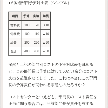
●A製造部門予実対比表（シンプル）
項目
予算
実績
差異
材料費
100
90
+10
労務費
100
110
▲10
経費
200
250
▲50
合計
400
450
▲50
漫然と上記の部門別コストの予実対比表を眺める
と、この部門長は予算に対して
50
だけ余分にコスト
支出を超過させてしまった。これは本当にこの部門
長の予算責任が問われる事態なのだろうか？
コストセンターといえども、部門長のコスト責任を
正当に問う場合には、当該部門長が責任を有する、