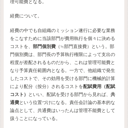
理可能費となる。
経費について。
経費の中でも自組織のミッション遂行に必要な業務
をこなすために当該部門が費用執行を個々に決める
コストを、
部門個別費
（≒部門直接費）という。部
門個別費は、部門長の予算執行権限によって支出の
程度が差配されるものだから、これは管理可能費と
なり予算責任範囲内となる。一方で、他組織で発生
したコストで、その効用を受ける部門に機械的計算
により配分（按分）されるコストを
配賦費用（配賦
コスト）
といい、配賦を受ける部門から見れば、
共
通費
という位置づけになる。責任会計論の基本的な
論点として、共通費はいったんは管理不能費として
扱うことになっている。