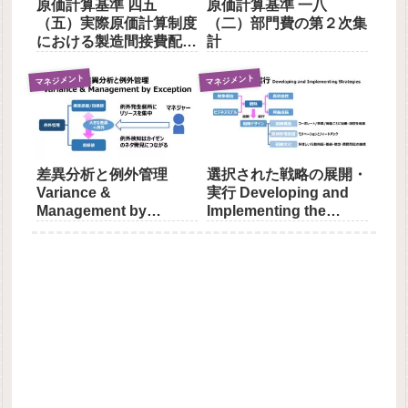
原価計算基準 四五
原価計算基準 一八
（五）実際原価計算制度
（二）部門費の第２次集
における製造間接費配賦
計
差異
マネジメント
マネジメント
差異分析と例外管理
選択された戦略の展開・
Variance &
実行 Developing and
Management by
Implementing the
Exception
Chosen Strategies