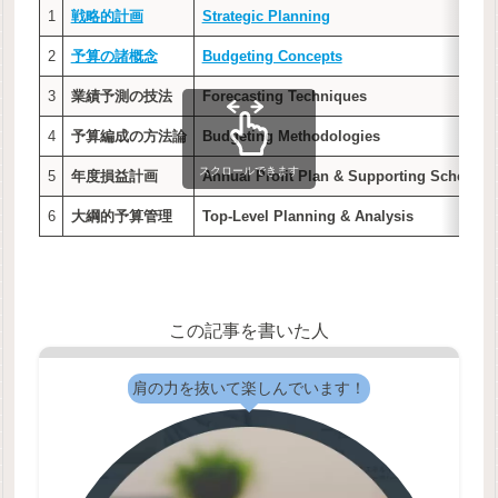
1
戦略的計画
Strategic Planning
2
予算の諸概念
Budgeting Concepts
3
業績予測の技法
Forecasting Techniques
4
予算編成の方法論
Budgeting Methodologies
スクロールできます
5
年度損益計画
Annual Profit Plan & Supporting Schedule
6
大綱的予算管理
Top-Level Planning & Analysis
この記事を書いた人
肩の力を抜いて楽しんでいます！