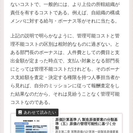
ないコストで、一般的には、より上位の所轄組織が
責任を有するコストである。例えば、自組織の構成
メンバに対する給与・ボーナス等がそれに当たる。
上記の説明で明らかなように、管理可能コストと管
理不能コストの区別は相対的なものに過ぎない。と
ある部門長のボーナスは、人件費としての費目と支
出金額が定まった時点で、支払い対象となる部門長
にとっては管理不能コストだけれども、そのボーナ
ス支給額を査定・決定する権限を持つ人事担当者か
ら見れば、自分のミッションに従って報酬査定をし
た結果なのだから、それは見紛うことなく管理可能
コストなのである。
原価計算基準 八 製造原価要素の分類基
準（五）原価の管理可能性に基づく分
類
原文第二章 実際原価の計算第一節製造原価要素