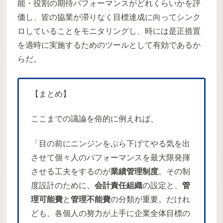
能・役割の期待パフォーマンスがどれくらいかを評
価し、皆の協業が滞りなく目標達成に向ってシンク
ロしていることをモニタリングし、時には是正措置
を適時に実施するためのツールとして有効であるか
らだ。
【まとめ】
ここまでの議論を俗的に例えれば、
「目の前にニンジンをぶら下げてやる気を出
させて個々人のパフォーマンスを最大限発揮
させる工夫をするのが
業績管理制度
。その制
度設計のために、
会計責任組織
の設定と、
管
理可能費
と
管理不能費
の分類が重要。だけれ
ども、各個人の努力が上手に企業全体目標の