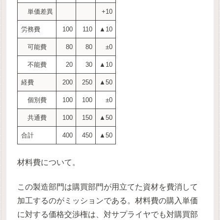
単価差異
+10
労務費
100
110
▲10
可能費
80
80
±0
不能費
20
30
▲10
経費
200
250
▲50
個別費
100
100
±0
共通費
100
150
▲50
合計
400
450
▲50
材料費について。
この製造部門は購買部門が用立てた資材を費消して
加工するのがミッションである。材料費の購入単価
に対する価格交渉権は、対サプライヤでも対購買部