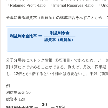
「Retained Profit Ratio」「Internal Reserves Ratio
分母に来る総資本（総資産）の構成割合を示すことから、
利
益
剰
余
金
=
利
益
剰
余
金
比
率
総
資
本
（
総
資
産
）
分子分母共にストック情報（B/S項目）であるため、デー
割り算だけで求めることができる。例えば、月次・四半期
も、12倍とか4倍するという補正は必要ないし、平残（前
例
利益剰余金 30
総資本 120
30
=
=
25
%
利
益
剰
余
金
比
率