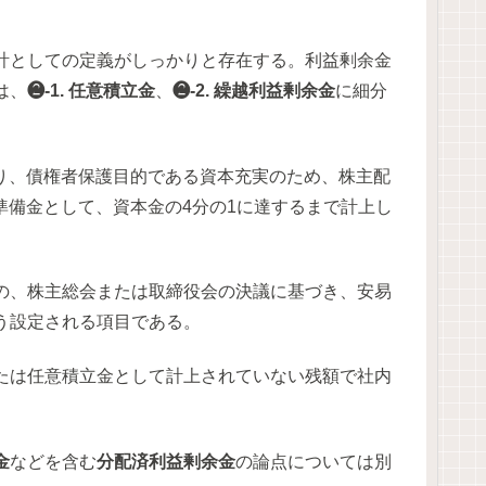
計としての定義がしっかりと存在する。利益剰余金
は、
❷-1. 任意積立金
、
❷-2. 繰越利益剰余金
に細分
り、債権者保護目的である資本充実のため、株主配
準備金として、資本金の4分の1に達するまで計上し
の、株主総会または取締役会の決議に基づき、安易
う設定される項目である。
たは任意積立金として計上されていない残額で社内
金
などを含む
分配済利益剰余金
の論点については別