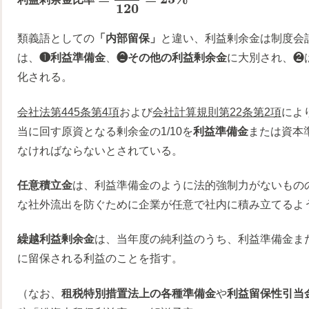
120
類義語としての
「内部留保」
と違い、利益剰余金は制度会
は、
❶利益準備金
、
❷その他の利益剰余金
に大別され、❷
化される。
会社法第445条第4項
および
会社計算規則第22条第2項
によ
当に回す原資となる剰余金の1/10を
利益準備金
または資本
なければならないとされている。
任意積立金
は、利益準備金のように法的強制力がないもの
な社外流出を防ぐために企業が任意で社内に積み立てるよ
繰越利益剰余金
は、当年度の純利益のうち、利益準備金ま
に留保される利益のことを指す。
（なお、
租税特別措置法上の各種準備金
や
利益留保性引当