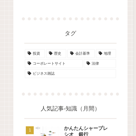
タグ
投資
歴史
会計基準
地理
コーポレートサイト
法律
ビジネス雑誌
人気記事-知識（月間）
かんたんシャープレ
シオ 銀行