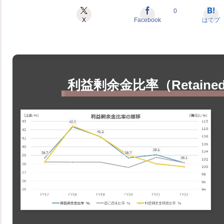
0
X
Facebook
はてブ
利益剰余金比率（Retained Ea