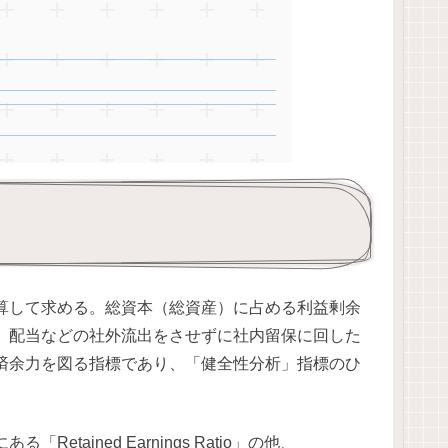
算して求める。総資本（総資産）に占める利益剰余
、配当などの社外流出をさせずに社内留保に回した
済余力を図る指標であり、「健全性分析」指標のひ
ained Earnings Ratio」の他、