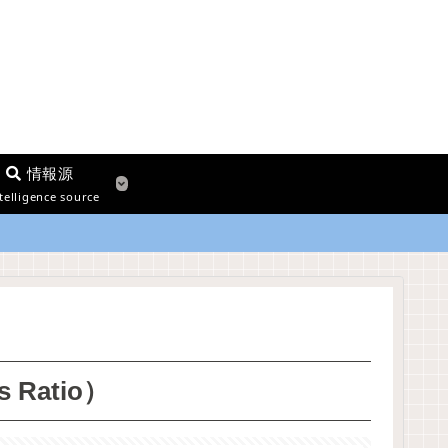
情報源
telligence source
 Ratio）