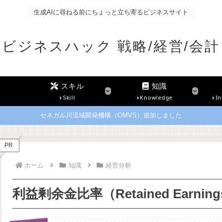
生成AIに尋ねる前にちょっと立ち寄るビジネスサイト
ビジネスハック 戦略/経営/会計
スキル
知識
Skill
Knowledge
In
セネガル川流域開発機構（OMVS）追加しました
PR
ホーム
知識
経営分析
利益剰余金比率（Retained Earnings