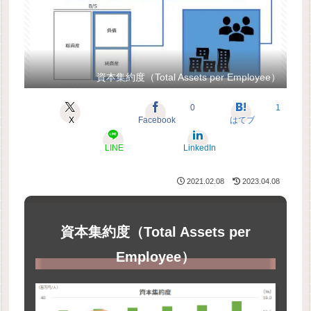
資本集約度（Total Assets per Employee）
0
1
X
Facebook
はてブ
LINE
LinkedIn
2021.02.08
2023.04.08
資本集約度（Total Assets per
Employee）