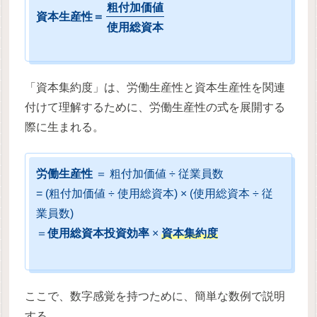
粗
付
加
価
値
資
本
生
産
性
＝
使
用
総
資
本
「資本集約度」は、労働生産性と資本生産性を関連
付けて理解するために、労働生産性の式を展開する
際に生まれる。
労働生産性
＝ 粗付加価値 ÷ 従業員数
= (粗付加価値 ÷ 使用総資本) × (使用総資本 ÷ 従
業員数)
＝
使用総資本投資効率
×
資本集約度
ここで、数字感覚を持つために、簡単な数例で説明
する。