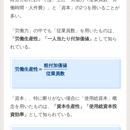
働時間・人件費）」と「資本」の2つを用いることが
多い。
「労働力」の中でも「従業員数」を用いたものは、
「労働生産性」「一人当たり付加価値」
として知ら
れている。
粗
付
加
価
値
労
働
生
産
性
＝
従
業
員
数
「資本」、特に断りがない場合に「使用総資本」概
念を用いたものは、
「資本生産性」「使用総資本投
資効率」
として知られている。