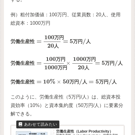
例）粗付加価値：100万円、従業員数：20人、使用
総資本：1000万円
100
万
円
=
=
5
/
労
働
生
産
性
万
円
人
20
人
100
1000
万
円
万
円
=
=
5
/
×
労
働
生
産
性
万
円
人
1000
20
万
円
人
=
10
%
50
/
=
5
/
×
労
働
生
産
性
万
円
人
万
円
人
このように、労働生産性（5万円/人）は、総資本投
資効率（10%）と資本集約度（50万円/人）に要素分
解できる。
労働生産性（Labor Productivity）