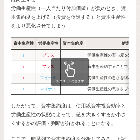
労働生産性（一人当たり付加価値）が負のとき、資
本集約度を上げる（投資を促進する）と資本生産性
をより悪化させてしまう
資本生産性
労働生産性
資本集約度
解釈
↓
プラス
↑
労働生産性の寄与度を減殺
↑
プラス
↓
資本を節約することで資本
↑
マイナス
↑
労働生産性の悪さを緩和す
スクロールできます
↓
マイナス
↓
労働生産性の悪さをブース
したがって、資本集約度は、使用総資本投資効率と
労働生産性の状態によって、値を大きくするか小さ
くするかの評価・判断が分かれることになる。
ここで、時系列で資本集約度を分析してみる。下記