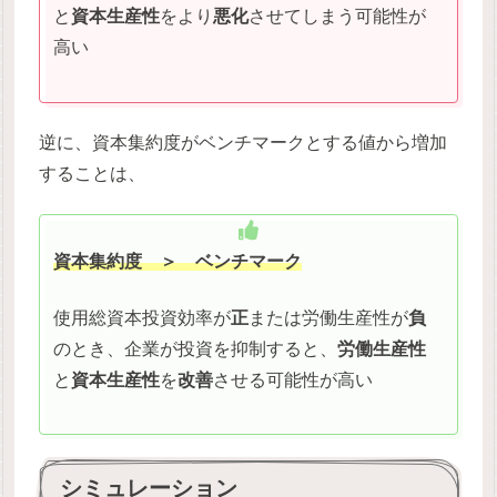
と
資本生産性
をより
悪化
させてしまう可能性が
高い
逆に、資本集約度がベンチマークとする値から増加
することは、
資本集約度
＞ ベンチマーク
使用総資本投資効率が
正
または労働生産性が
負
のとき、企業が投資を抑制すると、
労働生産性
と
資本生産性
を
改善
させる可能性が高い
シミュレーション