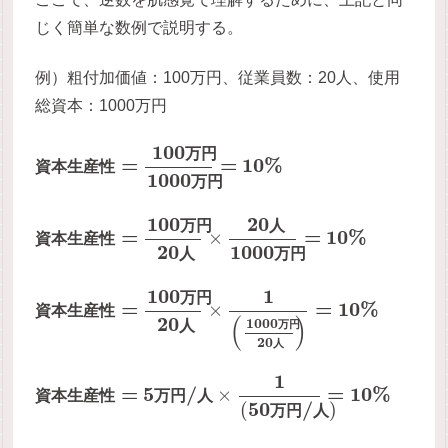
じく簡単な数例で説明する。
例）粗付加価値：100万円、従業員数：20人、使用
総資本：1000万円
100
万
円
=
=
10
%
資
本
生
産
性
1000
万
円
100
20
万
円
人
=
=
10
%
×
資
本
生
産
性
20
1000
人
万
円
100
1
万
円
=
=
10
%
×
資
本
生
産
性
(
)
20
1000
人
万
円
20
人
1
=
5
/
=
10
%
×
資
本
生
産
性
万
円
人
50
/
(
)
万
円
人