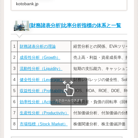
は、資本集約度が高くなればなるほど労働の生
kotobank.jp
産性（労働者1人当...
[財務諸表分析]比率分析指標の体系と一覧
1
財務諸表分析の理論
経営分析との関係、EVAツリー
2
成長性分析（Growth）
売上高・利益・資産成長率、持続可
3
流動性分析（Liquidity）
短期の支払能力、キャッシュフロー
4
健全性分析（Leverage）
財務レバレッジの健全性、Solvency
5
収益性分析（Profitability）
ROS、ROA、ROE、DOE、ROIC、
スクロールできます
6
効率性分析（Activity）
各種資産・負債の回転率（回転日数
7
生産性分析（Productivity）
付加価値分析、付加価値の分配
8
市場指標（Stock Market）
株価関連分析、株主価値評価