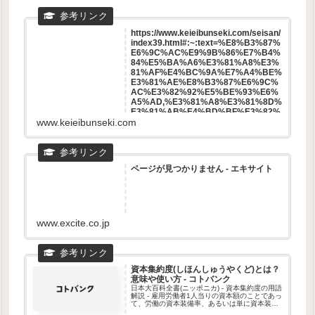
https://www.keieibunseki.com/seisan/
index39.html#:~:text=%E8%B3%87%
E6%9C%AC%E9%9B%86%E7%B4%
84%E5%BA%A6%E3%81%A8%E3%
81%AF%E4%BC%9A%E7%A4%BE%
E3%81%AE%E8%B3%87%E6%9C%
AC%E3%82%92%E5%BE%93%E6%
A5%AD,%E3%81%A8%E3%81%8D%
E3%81%AB%E4%BD%BF%E3%82%
8F%E3%82%8C%E3%81%BE%E3%8
www.keieibunseki.com
1%99%E3%80%82
ページが見つかりません - エキサイト
www.excite.co.jp
資本集約度(しほんしゅうやくど)とは？
意味や使い方 - コトバンク
日本大百科全書(ニッポニカ) - 資本集約度の用語
解説 - 雇用労働者1人当りの資本額のことであっ
て、労働の資本装備率、あるいは単に資本装備
率ともよばれる。 集計的新古典派生産関数