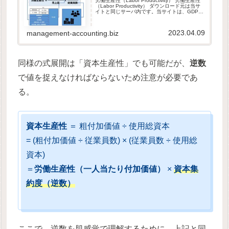
労働生産性（Labor Productivity） 労働生産性
（Labor Productivity） ダウンロード元は当サ
イトと同じサーバ内です。当サイトは、GDPR
他のセキュリティ規則に則って運営されていま
す。ダウンロードしたファイルは...
2023.04.09
management-accounting.biz
同様の式展開は「資本生産性」でも可能だが、
逆数
で値を捉えなければならないため注意が必要であ
る。
資本生産性
＝ 粗付加価値 ÷ 使用総資本
= (粗付加価値 ÷ 従業員数) × (従業員数 ÷ 使用総
資本)
＝
労働生産性（一人当たり付加価値）
×
資本集
約度（逆数）
ここで、逆数を肌感覚で理解するために、上記と同