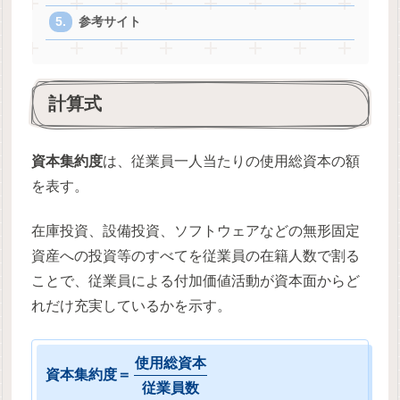
参考サイト
計算式
資本集約度
は、従業員一人当たりの使用総資本の額
を表す。
在庫投資、設備投資、ソフトウェアなどの無形固定
資産への投資等のすべてを従業員の在籍人数で割る
ことで、従業員による付加価値活動が資本面からど
れだけ充実しているかを示す。
使
用
総
資
本
資
本
集
約
度
＝
従
業
員
数