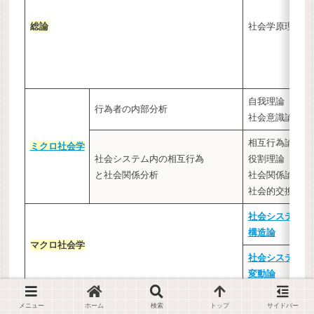
総論
社会学原理
自我理論
行為者の内部分析
社会意識論
相互行為論
ミクロ社会学
社会システム内の相互行為
役割理論
と社会関係分析
社会関係論
社会的交換論
社会システム
構造論
マクロ社会学
社会システム
変動論
基礎集団
家族
家族社会学
メニュー
ホーム
検索
トップ
サイドバー