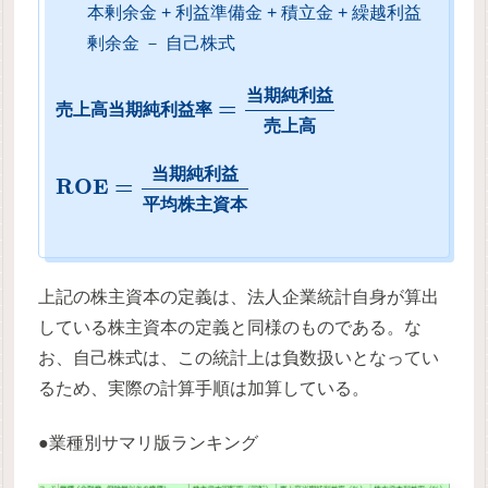
本剰余金 + 利益準備金 + 積立金 + 繰越利益
剰余金 － 自己株式
当
期
純
利
益
=
売
上
高
当
期
純
利
益
率
売
上
高
当
期
純
利
益
R
O
E
=
平
均
株
主
資
本
上記の株主資本の定義は、法人企業統計自身が算出
している株主資本の定義と同様のものである。な
お、自己株式は、この統計上は負数扱いとなってい
るため、実際の計算手順は加算している。
●業種別サマリ版ランキング