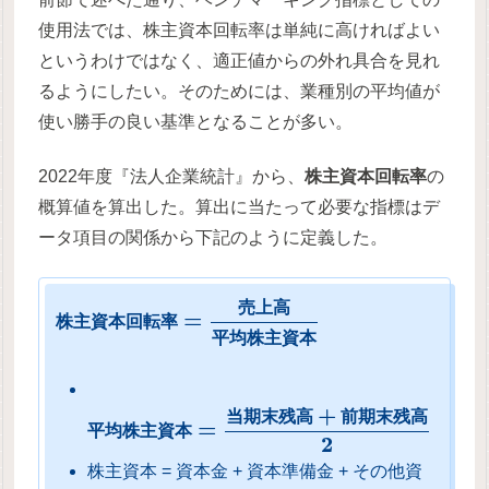
使用法では、株主資本回転率は単純に高ければよい
というわけではなく、適正値からの外れ具合を見れ
るようにしたい。そのためには、業種別の平均値が
使い勝手の良い基準となることが多い。
2022年度『法人企業統計』から、
株主資本回転率
の
概算値を算出した。算出に当たって必要な指標はデ
ータ項目の関係から下記のように定義した。
売
上
高
=
株
主
資
本
回
転
率
平
均
株
主
資
本
+
当
期
末
残
高
前
期
末
残
高
=
平
均
株
主
資
本
2
株主資本 = 資本金 + 資本準備金 + その他資