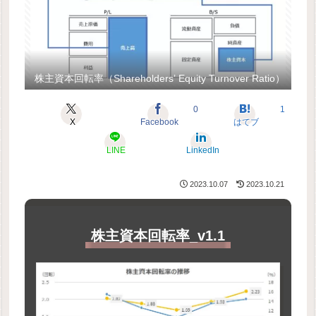
株主資本回転率（Shareholders’ Equity Turnover Ratio）
0
1
X
Facebook
はてブ
LINE
LinkedIn
2023.10.07
2023.10.21
株主資本回転率_v1.1