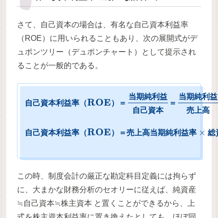
さて、自己資本の場合は、有名な自己資本利益率
（ROE）に用いられることもあり、次の展開式がデ
ュポンツリー（デュポンチャート）として提示され
ることが一般的である。
当
期
純
利
益
当
期
純
利
益
R
O
E
自
己
資
本
利
益
率
（
）
＝
＝
自
己
資
本
売
上
高
R
O
E
×
自
己
資
本
利
益
率
（
）
＝
売
上
高
当
期
純
利
益
率
総
この時、制度会計の厳正な勘定科目定義には拘らず
に、大まかな財務分析のセオリーに従えば、純資産
≒自己資本≒株主資本 と置くことができるから、上
式を株主資本利益率に置き換えたとしても、ほぼ同