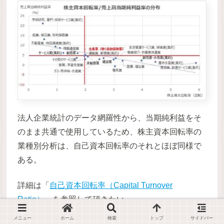
法人企業統計のデータ網羅性から、当期純利益をそ
のまま共通で使用しているため、株主資本回転率の
業種別分析は、自己資本回転率のそれとほぼ同様で
ある。
詳細は「
自己資本回転率（Capital Turnover
Ratio）
」を参照して頂きたい。
メニュー
ホーム
検索
トップ
サイドバー