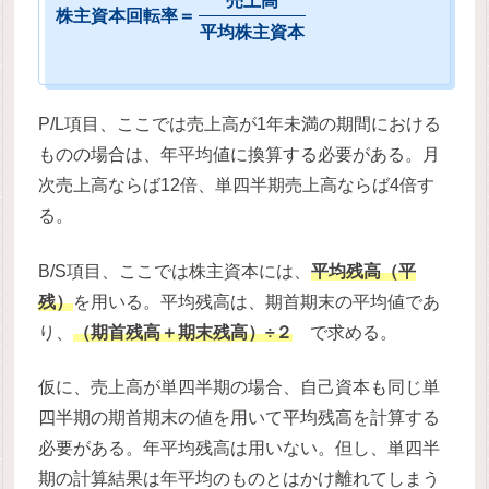
売
上
高
株
主
資
本
回
転
率
＝
平
均
株
主
資
本
P/L項目、ここでは売上高が1年未満の期間における
ものの場合は、年平均値に換算する必要がある。月
次売上高ならば12倍、単四半期売上高ならば4倍す
る。
B/S項目、ここでは株主資本には、
平均残高（平
残）
を用いる。平均残高は、期首期末の平均値であ
り、
（期首残高＋期末残高）÷２
で求める。
仮に、売上高が単四半期の場合、自己資本も同じ単
四半期の期首期末の値を用いて平均残高を計算する
必要がある。年平均残高は用いない。但し、単四半
期の計算結果は年平均のものとはかけ離れてしまう