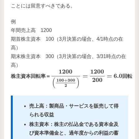
ことには留意すべきである。
例
年間売上高 1200
期首株主資本 100（3月決算の場合、4/1時点の在
高）
期末株主資本 300（3月決算の場合、3/31時点の在
高）
1200
1200
=
=
6.0
株
主
資
本
回
転
率
＝
回
転
200
(
)
100
+
300
2
売上高：製商品・サービスを販売して得
られる収益
株主資本：株主の払込金である資本金及
び資本準備金と、過年度からの利益の蓄