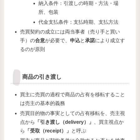
納入条件：引渡しの時期・方法・場
所、包装
代金支払条件：支払時期、支払方法
売買契約の成立には両当事者（売り手と買い
手）の
合意
が必要で、
申込
と
承諾
により成立す
るのが原則
商品の引き渡し
買主に売買の過程で商品の占有を移転すること
は売主の基本的義務
売買目的物の事実としての占有移転を、売主視
点から
「引き渡し（delivery）」
、買主視点か
ら
「受取（receipt）」
と呼ぶ