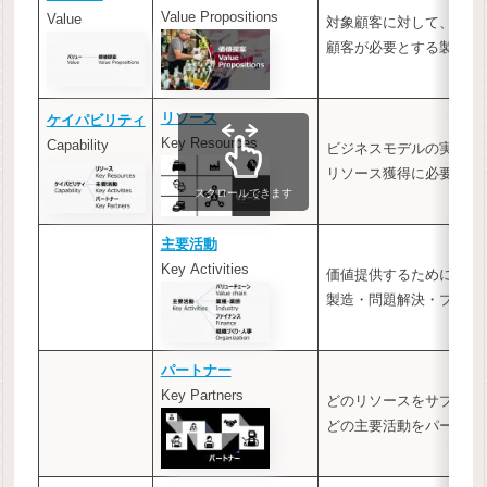
Value Propositions
Value
対象顧客に対して、企業
顧客が必要とする製品と
リソース
ケイパビリティ
Key Resources
Capability
ビジネスモデルの実行に
リソース獲得に必要な対
スクロールできます
主要活動
Key Activities
価値提供するために欠か
製造・問題解決・プラッ
パートナー
Key Partners
どのリソースをサプライ
どの主要活動をパートナ