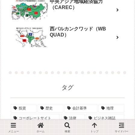
中央アジア地域経済協力
（CAREC）
西バルカンクワッド（WB
QUAD）
タグ
投資
歴史
会計基準
地理
コーポレートサイト
法律
ビジネス雑誌
メニュー
ホーム
検索
トップ
サイドバー