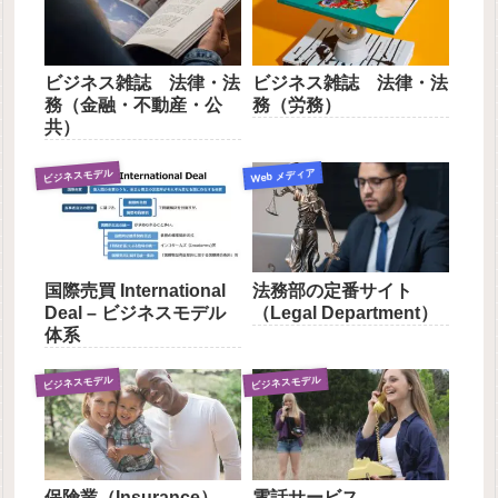
ビジネス雑誌 法律・法
ビジネス雑誌 法律・法
務（金融・不動産・公
務（労務）
共）
ビジネスモデル
Web メディア
国際売買 International
法務部の定番サイト
Deal – ビジネスモデル
（Legal Department）
体系
ビジネスモデル
ビジネスモデル
保険業（Insurance） –
電話サービス