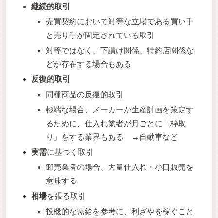
継続的取引
売買契約において対等な立場である買い手
と売り手が固定されている取引
対等ではなく、下請け関係、特約店関係な
どが存在する場合もある
反復的取引
同種商品の反復的取引
極端な場合、メーカーが生産計画を策定す
るために、仕入れ業者が月ごとに「枠取
り」をする業界もある →自動車など
実需
に基づく取引
卸売業者の場合、大量仕入れ・小口販売を
意味する
相場
を張る取引
投機的な需給を参考に、利ざやを稼ぐこと