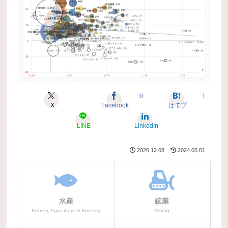
0
1
X
Facebook
はてブ
LINE
LinkedIn
2020.12.08
2024.05.01
水産
鉱業
Fishery, Agriculture & Forestry
Mining