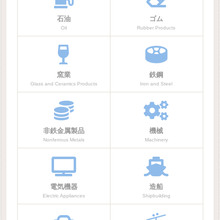
石油
ゴム
Oil
Rubber Products
窯業
鉄鋼
Glass and Ceramics Products
Iron and Steel
非鉄金属製品
機械
Nonferrous Metals
Machinery
電気機器
造船
Electric Appliances
Shipbuilding