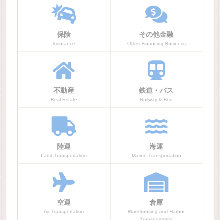
保険
その他金融
Insurance
Other Financing Business
不動産
鉄道・バス
Real Estate
Railway & Bus
陸運
海運
Land Transportation
Marine Transportation
空運
倉庫
Air Transportation
Warehousing and Harbor
Transportation