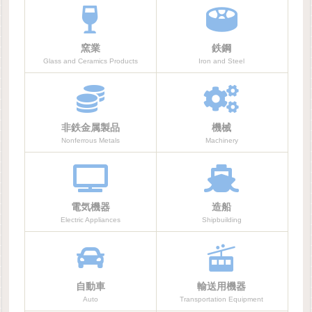
窯業
鉄鋼
Glass and Ceramics Products
Iron and Steel
非鉄金属製品
機械
Nonferrous Metals
Machinery
電気機器
造船
Electric Appliances
Shipbuilding
自動車
輸送用機器
Auto
Transportation Equipment