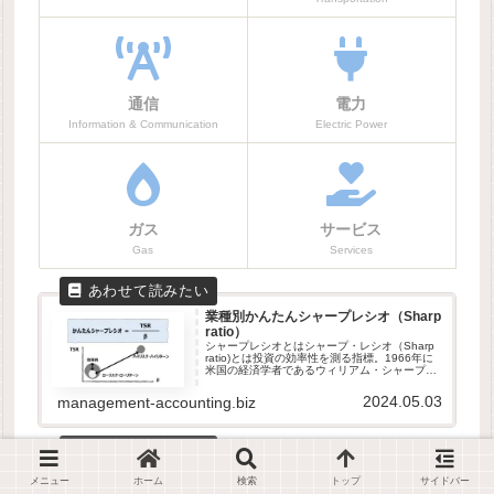
通信
電力
Information & Communication
Electric Power
ガス
サービス
Gas
Services
業種別かんたんシャープレシオ（Sharp
ratio）
シャープレシオとはシャープ・レシオ（Sharp
ratio)とは投資の効率性を測る指標。1966年に
米国の経済学者であるウィリアム・シャープに
より提案された。現代ポートフォリオ理論
(MPT)や資本資産価格モデル(CAPM)を基礎とし
2024.05.03
management-accounting.biz
た投資の...
株主総利回り（TSR: Total
メニュー
ホーム
検索
トップ
サイドバー
Shareholders Return）