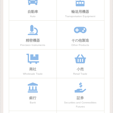
自動車
輸送用機器
Auto
Transportation Equipment
精密機器
その他製造
Precision Instruments
Other Products
商社
小売
Wholesale Trade
Retail Trade
銀行
証券
Bank
Securities and Commodities
Futures