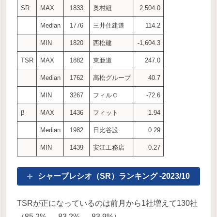
SR
MAX
1833
奥村組
2,504.0
Median
1776
三井住建道
114.2
MIN
1820
西松建
-1,604.3
TSR
MAX
1882
東亜道
247.0
Median
1762
高松グループ
40.7
MIN
3267
フィルＣ
-72.6
β
MAX
1436
フィット
1.94
Median
1982
日比谷設
0.29
MIN
1439
安江工務店
-0.27
シャープレシオ（SR）ランキング -2023/10
TSRが正になっているのは前月から1社増えて130社
（85.2% → 83.2% → 83.9%）