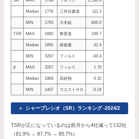
SR
MAX
1768
ソネック
2,190.0
Median
1776
三井住建道
111.3
MIN
1793
大本組
-800.0
TSR
MAX
1882
東亜道
249.7
Median
1892
徳倉建
42.4
MIN
3267
フィルＣ
-60.4
β
MAX
3267
フィルＣ
1.78
Median
1969
高砂熱
0.32
MIN
1407
ウエストＨＤ
-0.24
シャープレシオ（SR）ランキング -2024/2
TSRが正になっているのは前月から4社減って132社
（81.9% → 87.7% → 85.7%）