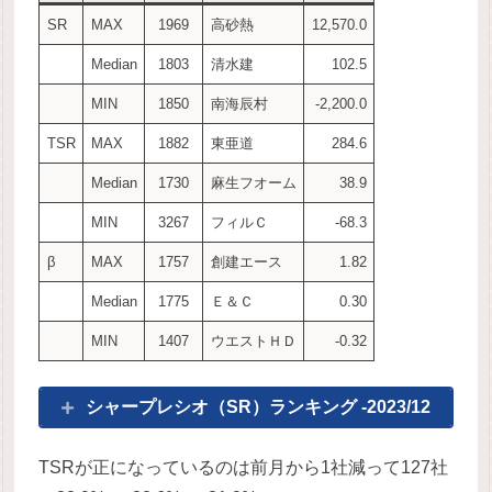
SR
MAX
1969
高砂熱
12,570.0
Median
1803
清水建
102.5
MIN
1850
南海辰村
-2,200.0
TSR
MAX
1882
東亜道
284.6
Median
1730
麻生フオーム
38.9
MIN
3267
フィルＣ
-68.3
β
MAX
1757
創建エース
1.82
Median
1775
Ｅ＆Ｃ
0.30
MIN
1407
ウエストＨＤ
-0.32
シャープレシオ（SR）ランキング -2023/12
TSRが正になっているのは前月から1社減って127社