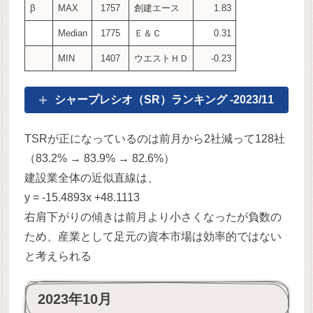
β
MAX
1757
創建エース
1.83
Median
1775
Ｅ＆Ｃ
0.31
MIN
1407
ウエストＨＤ
-0.23
シャープレシオ（SR）ランキング -2023/11
TSRが正になっているのは前月から2社減って128社
（83.2% → 83.9% → 82.6%）
建設業全体の近似直線は、
y = -15.4893x +48.1113
右肩下がりの傾きは前月より小さくなったが負数の
ため、産業として足元の資本市場は効率的ではない
と考えられる
2023年10月