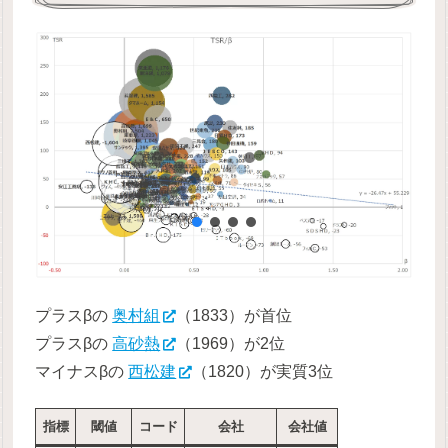
プラスβの
奥村組
（1833）が首位
プラスβの
高砂熱
（1969）が2位
マイナスβの
西松建
（1820）が実質3位
指標
閾値
コード
会社
会社値