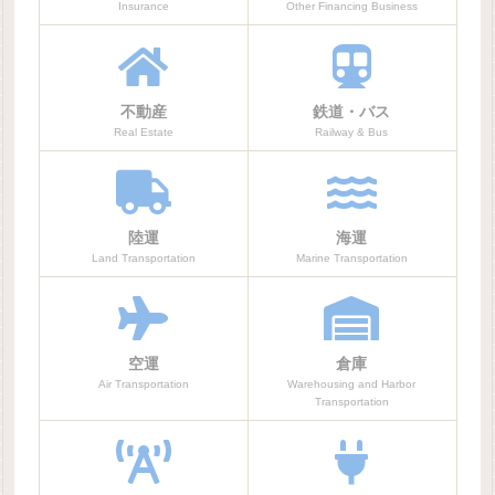
Insurance
Other Financing Business
不動産
鉄道・バス
Real Estate
Railway & Bus
陸運
海運
Land Transportation
Marine Transportation
空運
倉庫
Air Transportation
Warehousing and Harbor
Transportation