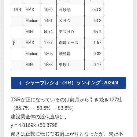
TSR
MAX
1969
高砂熱
253.3
Median
1451
ＫＨＣ
43.2
MIN
5074
テスＨＤ
-65.1
β
MAX
1757
創建エース
1.57
Median
1805
飛島建
0.32
MIN
1835
東鉄工
-0.17
シャープレシオ（SR）ランキング -2024/4
TSRが正になっているのは前月から引き続き127社
（85.7% → 83.6% → 83.6%）
建設業全体の近似直線は、
y = 4.8169x +50.3798
傾きは正数に転じて右肩上がりとなったが、未だ不