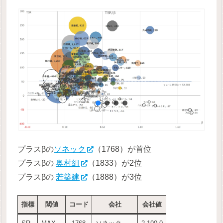
プラスβの
ソネック
（1768）が首位
プラスβの
奥村組
（1833）が2位
プラスβの
若築建
（1888）が3位
指標
閾値
コード
会社
会社値