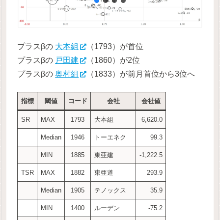
プラスβの
大本組
（1793）が首位
プラスβの
戸田建
（1860）が2位
プラスβの
奥村組
（1833）が前月首位から3位へ
指標
閾値
コード
会社
会社値
SR
MAX
1793
大本組
6,620.0
Median
1946
トーエネク
99.3
MIN
1885
東亜建
-1,222.5
TSR
MAX
1882
東亜道
293.9
Median
1905
テノックス
35.9
MIN
1400
ルーデン
-75.2