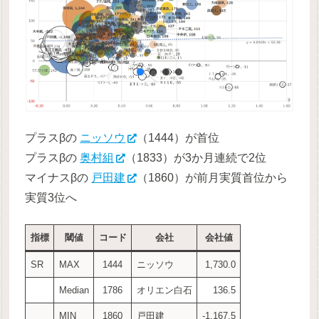
プラスβの
ニッソウ
（1444）が首位
プラスβの
奥村組
（1833）が3か月連続で2位
マイナスβの
戸田建
（1860）が前月実質首位から
実質3位へ
指標
閾値
コード
会社
会社値
SR
MAX
1444
ニッソウ
1,730.0
Median
1786
オリエン白石
136.5
MIN
1860
戸田建
-1,167.5