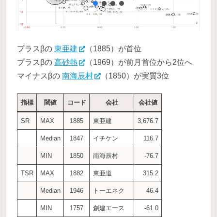
プラスβの
東亜建
（1885）が首位
プラスβの
高砂熱
（1969）が前月首位から2位へ
マイナスβの
南海辰村
（1850）が実質3位
指標
閾値
コード
会社
会社値
SR
MAX
1885
東亜建
3,676.7
Median
1847
イチケン
116.7
MIN
1850
南海辰村
-76.7
TSR
MAX
1882
東亜道
315.2
Median
1946
トーエネク
46.4
MIN
1757
創建エース
-61.0