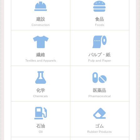
建設
食品
Construction
Foods
繊維
パルプ・紙
Textiles and Apparels
Pulp and Paper
化学
医薬品
Chemicals
Pharmaceutical
石油
ゴム
Oil
Rubber Products