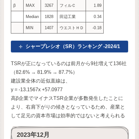
β
MAX
3267
フィルＣ
1.89
Median
1828
田辺工業
0.34
MIN
1407
ウエストＨＤ
-0.18
シャープレシオ（SR）ランキング -2024/1
TSRが正になっているのは前月から9社増えて136社
（82.6% → 81.9% → 87.7%）
建設業全体の近似直線は、
y = -13.1567x +57.0977
高β企業でマイナスTSR企業が多数発生したことに
より、右肩下がりの傾きとなっているため、産業と
して足元の資本市場は効率的ではないと考えられる
2023年12月