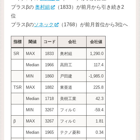
プラスβの
奥村組
（1833）が前月から引き続き2
位
プラスβの
ソネック
（1768）が前月首位から3位へ
指標
閾値
コード
会社
会社値
SR
MAX
1833
奥村組
1,290.0
Median
1966
高田工
117.4
MIN
1860
戸田建
-1,985.0
TSR
MAX
1882
東亜道
225.8
Median
1718
美樹工業
42.3
MIN
3267
フィルＣ
-59.4
β
MAX
3267
フィルＣ
1.81
Median
1965
テクノ菱和
0.34