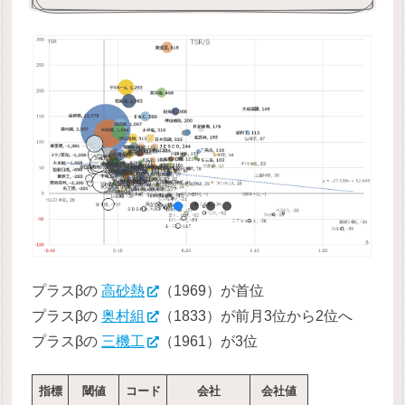
プラスβの
高砂熱
（1969）が首位
プラスβの
奥村組
（1833）が前月3位から2位へ
プラスβの
三機工
（1961）が3位
指標
閾値
コード
会社
会社値