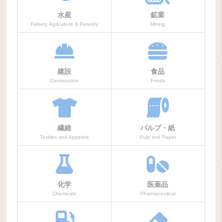
水産
鉱業
Fishery, Agriculture & Forestry
Mining
建設
食品
Construction
Foods
繊維
パルプ・紙
Textiles and Apparels
Pulp and Paper
化学
医薬品
Chemicals
Pharmaceutical