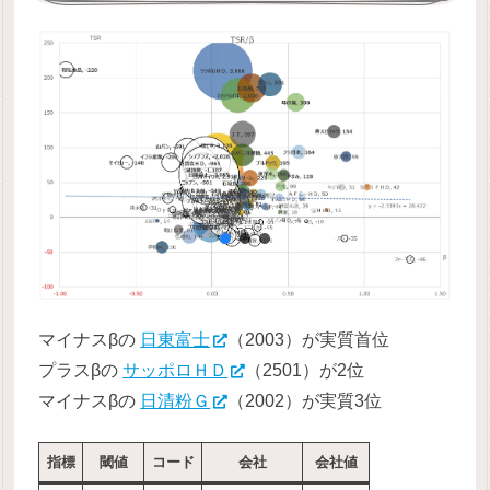
マイナスβの
日東富士
（2003）が実質首位
プラスβの
サッポロＨＤ
（2501）が2位
マイナスβの
日清粉Ｇ
（2002）が実質3位
指標
閾値
コード
会社
会社値