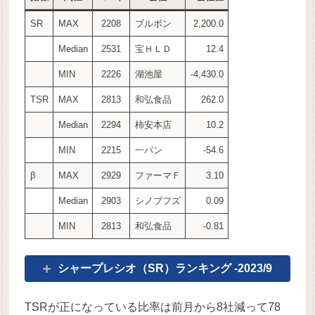
SR
MAX
2208
ブルボン
2,200.0
Median
2531
宝ＨＬＤ
12.4
MIN
2226
湖池屋
-4,430.0
TSR
MAX
2813
和弘食品
262.0
Median
2294
柿安本店
10.2
MIN
2215
一パン
-54.6
β
MAX
2929
ファーマＦ
3.10
Median
2903
シノブフズ
0.09
MIN
2813
和弘食品
-0.81
シャープレシオ（SR）ランキング -2023/9
TSRが正になっている比率は前月から8社減って78