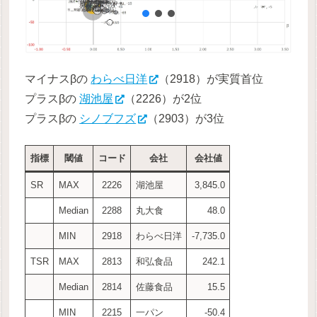
マイナスβの
わらべ日洋
（2918）が実質首位
プラスβの
湖池屋
（2226）が2位
プラスβの
シノブフズ
（2903）が3位
指標
閾値
コード
会社
会社値
SR
MAX
2226
湖池屋
3,845.0
Median
2288
丸大食
48.0
MIN
2918
わらべ日洋
-7,735.0
TSR
MAX
2813
和弘食品
242.1
Median
2814
佐藤食品
15.5
MIN
2215
一パン
-50.4