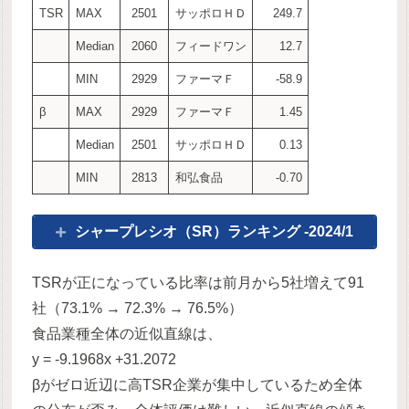
TSR
MAX
2501
サッポロＨＤ
249.7
Median
2060
フィードワン
12.7
MIN
2929
ファーマＦ
-58.9
β
MAX
2929
ファーマＦ
1.45
Median
2501
サッポロＨＤ
0.13
MIN
2813
和弘食品
-0.70
シャープレシオ（SR）ランキング -2024/1
TSRが正になっている比率は前月から5社増えて91
社（73.1% → 72.3% → 76.5%）
食品業種全体の近似直線は、
y = -9.1968x +31.2072
βがゼロ近辺に高TSR企業が集中しているため全体