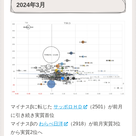
2024年3月
マイナスβに転じた
サッポロＨＤ
（2501）が前月
に引き続き実質首位
マイナスβの
わらべ日洋
（2918）が前月実質3位
から実質2位へ