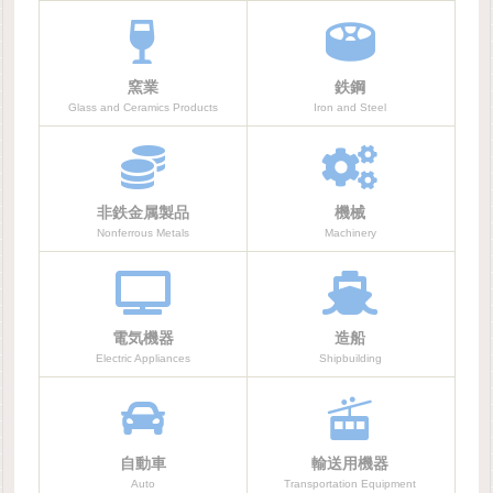
窯業
鉄鋼
Glass and Ceramics Products
Iron and Steel
非鉄金属製品
機械
Nonferrous Metals
Machinery
電気機器
造船
Electric Appliances
Shipbuilding
自動車
輸送用機器
Auto
Transportation Equipment