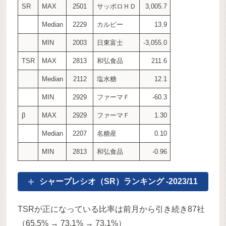
SR
MAX
2501
サッポロＨＤ
3,005.7
Median
2229
カルビー
13.9
MIN
2003
日東富士
-3,055.0
TSR
MAX
2813
和弘食品
211.6
Median
2112
塩水糖
12.1
MIN
2929
ファーマＦ
-60.3
β
MAX
2929
ファーマＦ
1.30
Median
2207
名糖産
0.10
MIN
2813
和弘食品
-0.96
シャープレシオ（SR）ランキング -2023/11
TSRが正になっている比率は前月から引き続き87社
（65.5% → 73.1% → 73.1%）