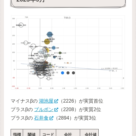
マイナスβの
湖池屋
（2226）が実質首位
プラスβの
ブルボン
（2208）が実質2位
プラスβの
石井食
（2894）が実質3位
指標
閾値
コード
会社
会社値