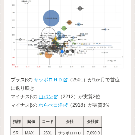
プラスβの
サッポロＨＤ
（2501）が1か月で首位
に返り咲き
マイナスβの
山パン
（2212）が実質2位
マイナスβの
わらべ日洋
（2918）が実質3位
指標
閾値
コード
会社
会社値
SR
MAX
2501
サッポロＨＤ
7,090.0