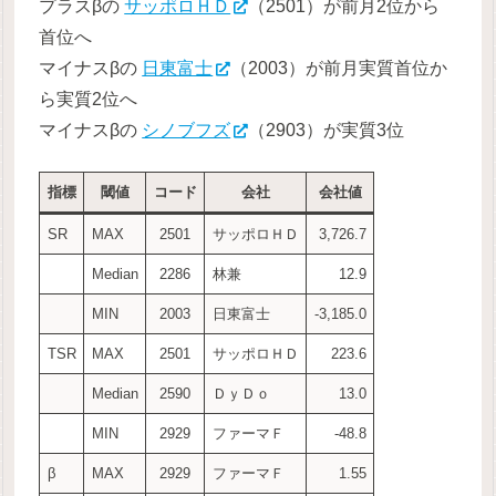
プラスβの
サッポロＨＤ
（2501）が前月2位から
首位へ
マイナスβの
日東富士
（2003）が前月実質首位か
ら実質2位へ
マイナスβの
シノブフズ
（2903）が実質3位
指標
閾値
コード
会社
会社値
SR
MAX
2501
サッポロＨＤ
3,726.7
Median
2286
林兼
12.9
MIN
2003
日東富士
-3,185.0
TSR
MAX
2501
サッポロＨＤ
223.6
Median
2590
ＤｙＤｏ
13.0
MIN
2929
ファーマＦ
-48.8
β
MAX
2929
ファーマＦ
1.55