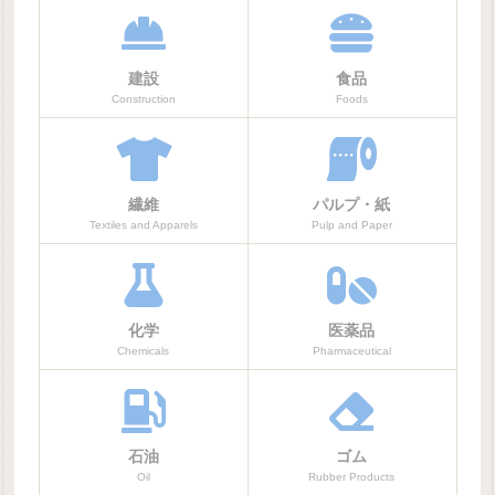
建設
食品
Construction
Foods
繊維
パルプ・紙
Textiles and Apparels
Pulp and Paper
化学
医薬品
Chemicals
Pharmaceutical
石油
ゴム
Oil
Rubber Products