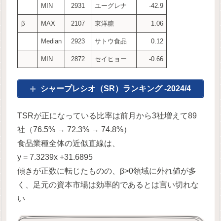
MIN
2931
ユーグレナ
-42.9
β
MAX
2107
東洋糖
1.06
Median
2923
サトウ食品
0.12
MIN
2872
セイヒョー
-0.66
シャープレシオ（SR）ランキング -2024/4
TSRが正になっている比率は前月から3社増えて89
社（76.5% → 72.3% → 74.8%）
食品業種全体の近似直線は、
y = 7.3239x +31.6895
傾きが正数に転じたものの、β>0領域に外れ値が多
く、足元の資本市場は効率的であるとは言い切れな
い