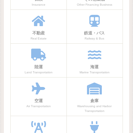
Insurance
Other Financing Business
不動産
鉄道・バス
Real Estate
Railway & Bus
陸運
海運
Land Transportation
Marine Transportation
空運
倉庫
Air Transportation
Warehousing and Harbor
Transportation