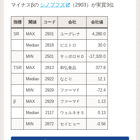
マイナスβの
シノブフズ
（2903）が実質3位
指標
閾値
コード
会社
会社値
SR
MAX
2931
ユーグレナ
4,280.0
Median
2818
ピエトロ
30.0
MIN
2501
サッポロＨＤ
-17,320.0
TSR
MAX
2813
和弘食品
377.8
Median
2922
なとり
12.1
MIN
2929
ファーマＦ
-72.4
β
MAX
2929
ファーマＦ
1.13
Median
2117
ウェルネオＳ
0.13
MIN
2872
セイヒョー
-0.56