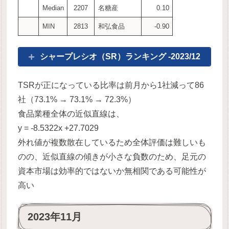
Median
2207
名糖産
0.10
MIN
2813
和弘食品
-0.90
シャープレシオ（SR）ランキング -2023/12
TSRが正になっている比率は前月から1社減って86
社（73.1% → 73.1% → 72.3%）
食品業種全体の近似直線は、
y = -8.5322x +27.7029
外れ値が複数散在しているため全体評価は難しいも
のの、近似直線の傾きが小さな負数のため、足元の
資本市場は効率的ではないか無相関である可能性が
高い
2023年11月