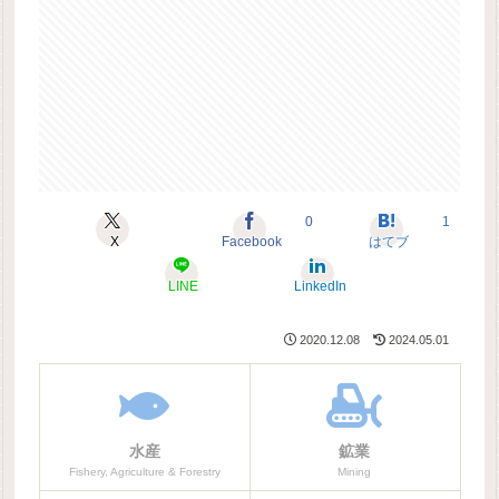
0
1
X
Facebook
はてブ
LINE
LinkedIn
2020.12.08
2024.05.01
水産
鉱業
Fishery, Agriculture & Forestry
Mining