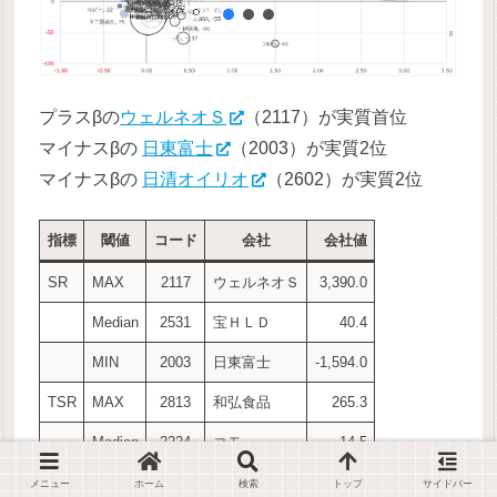
プラスβの
ウェルネオＳ
（2117）が実質首位
マイナスβの
日東富士
（2003）が実質2位
マイナスβの
日清オイリオ
（2602）が実質2位
指標
閾値
コード
会社
会社値
SR
MAX
2117
ウェルネオＳ
3,390.0
Median
2531
宝ＨＬＤ
40.4
MIN
2003
日東富士
-1,594.0
TSR
MAX
2813
和弘食品
265.3
Median
2224
コモ
14.5
MIN
2586
フルッタ
-67.7
メニュー
ホーム
検索
トップ
サイドバー