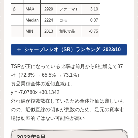
β
MAX
2929
ファーマＦ
3.10
Median
2224
コモ
0.07
MIN
2813
和弘食品
-0.75
シャープレシオ（SR）ランキング -2023/10
TSRが正になっている比率は前月から9社増えて87
社（72.3% → 65.5% → 73.1%）
食品業種全体の近似直線は、
y = -7.0780x +30.1342
外れ値が複数散在しているため全体評価は難しいも
のの、近似直線の傾きが負数のため、足元の資本市
場は効率的ではない可能性が高い
2023年9月