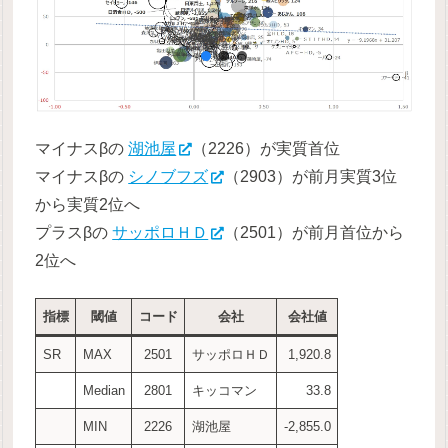
マイナスβの
湖池屋
（2226）が実質首位
マイナスβの
シノブフズ
（2903）が前月実質3位
から実質2位へ
プラスβの
サッポロＨＤ
（2501）が前月首位から
2位へ
指標
閾値
コード
会社
会社値
SR
MAX
2501
サッポロＨＤ
1,920.8
Median
2801
キッコマン
33.8
MIN
2226
湖池屋
-2,855.0