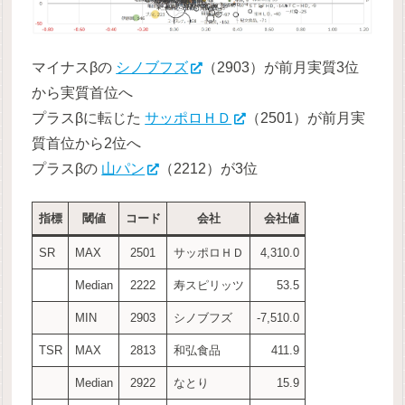
マイナスβの
シノブフズ
（2903）が前月実質3位
から実質首位へ
プラスβに転じた
サッポロＨＤ
（2501）が前月実
質首位から2位へ
プラスβの
山パン
（2212）が3位
指標
閾値
コード
会社
会社値
SR
MAX
2501
サッポロＨＤ
4,310.0
Median
2222
寿スピリッツ
53.5
MIN
2903
シノブフズ
-7,510.0
TSR
MAX
2813
和弘食品
411.9
Median
2922
なとり
15.9