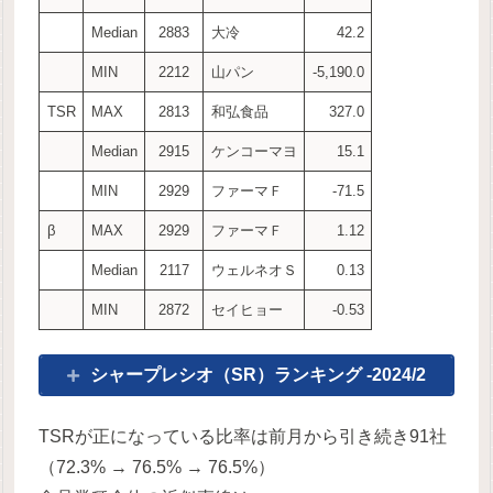
Median
2883
大冷
42.2
MIN
2212
山パン
-5,190.0
TSR
MAX
2813
和弘食品
327.0
Median
2915
ケンコーマヨ
15.1
MIN
2929
ファーマＦ
-71.5
β
MAX
2929
ファーマＦ
1.12
Median
2117
ウェルネオＳ
0.13
MIN
2872
セイヒョー
-0.53
シャープレシオ（SR）ランキング -2024/2
TSRが正になっている比率は前月から引き続き91社
（72.3% → 76.5% → 76.5%）