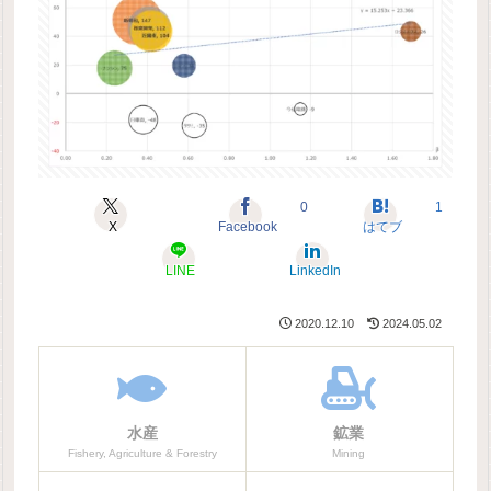
0
1
X
Facebook
はてブ
LINE
LinkedIn
2020.12.10
2024.05.02
水産
鉱業
Fishery, Agriculture & Forestry
Mining