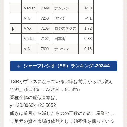
Median
7399
ナンシン
14.0
MIN
7268
タツミ
-4.1
β
MAX
7105
ロジスネクス
1.72
Median
7102
日車両
0.36
MIN
7399
ナンシン
0.13
シャープレシオ（SR）ランキング -2024/4
TSRがプラスになっている比率は前月から1社増え
て9社（81.8% → 72.7% → 81.8%）
業種全体の近似直線は、
y = 20.8060x +23.5652
傾きは前月から減じたものの正数のため、産業とし
て足元の資本市場は依然として効率性を保っている