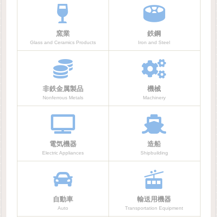
窯業
鉄鋼
Glass and Ceramics Products
Iron and Steel
非鉄金属製品
機械
Nonferrous Metals
Machinery
電気機器
造船
Electric Appliances
Shipbuilding
自動車
輸送用機器
Auto
Transportation Equipment