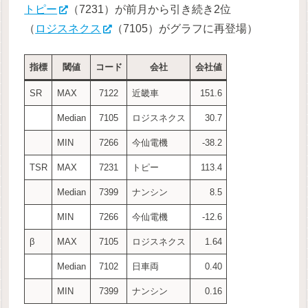
トピー
（7231）が前月から引き続き2位
（
ロジスネクス
（7105）がグラフに再登場）
指標
閾値
コード
会社
会社値
SR
MAX
7122
近畿車
151.6
Median
7105
ロジスネクス
30.7
MIN
7266
今仙電機
-38.2
TSR
MAX
7231
トピー
113.4
Median
7399
ナンシン
8.5
MIN
7266
今仙電機
-12.6
β
MAX
7105
ロジスネクス
1.64
Median
7102
日車両
0.40
MIN
7399
ナンシン
0.16