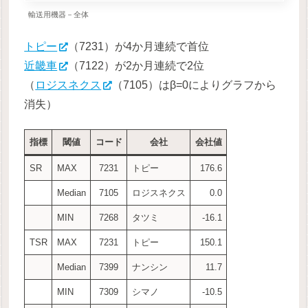
輸送用機器－全体
トピー
（7231）が4か月連続で首位
近畿車
（7122）が2か月連続で2位
（
ロジスネクス
（7105）はβ=0によりグラフから
消失）
指標
閾値
コード
会社
会社値
SR
MAX
7231
トピー
176.6
Median
7105
ロジスネクス
0.0
MIN
7268
タツミ
-16.1
TSR
MAX
7231
トピー
150.1
Median
7399
ナンシン
11.7
MIN
7309
シマノ
-10.5