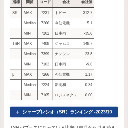
指標
閾値
コード
会社
会社値
SR
MAX
7231
トピー
312.7
Median
7266
今仙電機
5.1
MIN
7102
日車両
-35.6
TSR
MAX
7408
ジャムコ
148.7
Median
7399
ナンシン
23.8
MIN
7102
日車両
-9.6
β
MAX
7266
今仙電機
1.17
Median
7224
新明和
0.34
MIN
7105
ロジスネクス
0.00
シャープレシオ（SR）ランキング -2023/10
TSRがプラスになっている比率は前月から引き続き