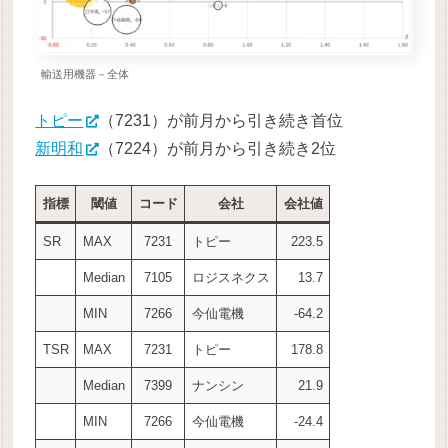
輸送用機器－全体
トピー
（7231）が前月から引き続き首位
新明和
（7224）が前月から引き続き2位
指標
閾値
コード
会社
会社値
SR
MAX
7231
トピー
223.5
Median
7105
ロジスネクス
13.7
MIN
7266
今仙電機
-64.2
TSR
MAX
7231
トピー
178.8
Median
7399
ナンシン
21.9
MIN
7266
今仙電機
-24.4