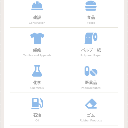
建設
食品
Construction
Foods
繊維
パルプ・紙
Textiles and Apparels
Pulp and Paper
化学
医薬品
Chemicals
Pharmaceutical
石油
ゴム
Oil
Rubber Products