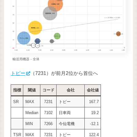
輸送用機器－全体
トピー
（7231）が前月2位から首位へ
指標
閾値
コード
会社
会社値
SR
MAX
7231
トピー
167.7
Median
7102
日車両
19.2
MIN
7266
今仙電機
-12.1
TSR
MAX
7231
トピー
122.4