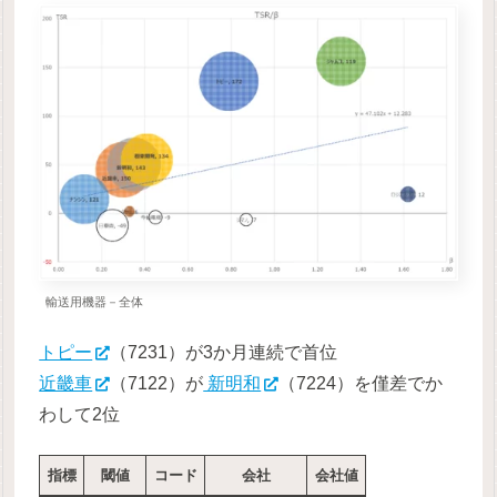
輸送用機器－全体
トピー
（7231）が3か月連続で首位
近畿車
（7122）が
新明和
（7224）を僅差でか
わして2位
指標
閾値
コード
会社
会社値