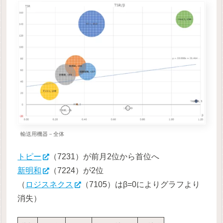
輸送用機器－全体
トピー
（7231）が前月2位から首位へ
新明和
（7224）が2位
（
ロジスネクス
（7105）はβ=0によりグラフより
消失）