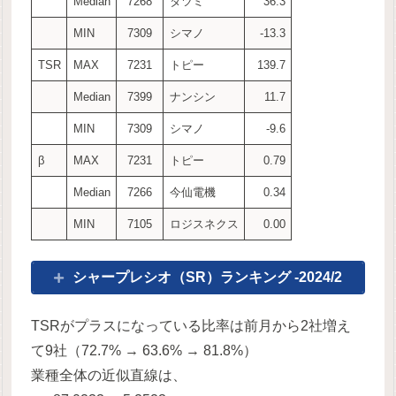
Median
7268
タツミ
36.3
MIN
7309
シマノ
-13.3
TSR
MAX
7231
トピー
139.7
Median
7399
ナンシン
11.7
MIN
7309
シマノ
-9.6
β
MAX
7231
トピー
0.79
Median
7266
今仙電機
0.34
MIN
7105
ロジスネクス
0.00
シャープレシオ（SR）ランキング -2024/2
TSRがプラスになっている比率は前月から2社増え
て9社（72.7% → 63.6% → 81.8%）
業種全体の近似直線は、