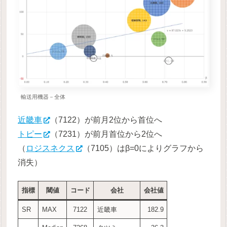
輸送用機器－全体
近畿車
（7122）が前月2位から首位へ
トピー
（7231）が前月首位から2位へ
（
ロジスネクス
（7105）はβ=0によりグラフから
消失）
指標
閾値
コード
会社
会社値
SR
MAX
7122
近畿車
182.9