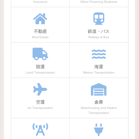
Insurance
Other Financing Business
不動産
鉄道・バス
Real Estate
Railway & Bus
陸運
海運
Land Transportation
Marine Transportation
空運
倉庫
Air Transportation
Warehousing and Harbor
Transportation