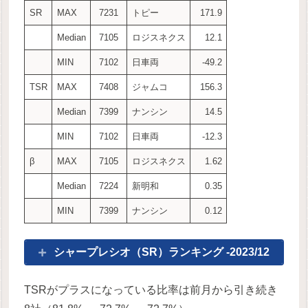
SR
MAX
7231
トピー
171.9
Median
7105
ロジスネクス
12.1
MIN
7102
日車両
-49.2
TSR
MAX
7408
ジャムコ
156.3
Median
7399
ナンシン
14.5
MIN
7102
日車両
-12.3
β
MAX
7105
ロジスネクス
1.62
Median
7224
新明和
0.35
MIN
7399
ナンシン
0.12
シャープレシオ（SR）ランキング -2023/12
TSRがプラスになっている比率は前月から引き続き