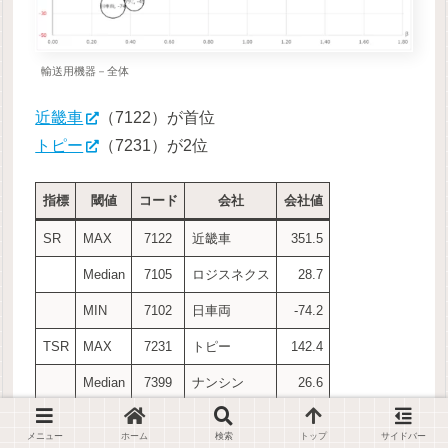
輸送用機器－全体
近畿車
（7122）が首位
トピー
（7231）が2位
指標
閾値
コード
会社
会社値
SR
MAX
7122
近畿車
351.5
Median
7105
ロジスネクス
28.7
MIN
7102
日車両
-74.2
TSR
MAX
7231
トピー
142.4
Median
7399
ナンシン
26.6
MIN
7102
日車両
-23.0
メニュー
ホーム
検索
トップ
サイドバー