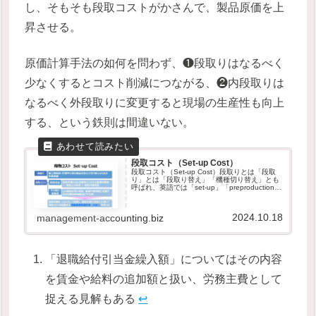
し、そもそも段取コストがかさんで、製品原価を上
昇させる。
原価計算手法の如何を問わず、❶段取りはなるべく
少なくするとコスト削減につながる、❷内段取りは
なるべく外段取りに変更すると現場の生産性も向上
する、という鉄則は間違いない。
段取コスト（Set-up Cost）
段取コスト（Set-up Cost）段取りとは「段取
り」とは「段取り替え」「機種切り替え」とも
呼ばれ、英語では「set-up」「preproduction」
「arrangement」等と表現される。段取りとは
作業準備のことで、加工開始前の作...
2024.10.18
management-accounting.biz
「退職給付引当金繰入額」についてはその内容
を賃金や給料の追加額と扱い、労務主費として
捉える見解もある
↩︎