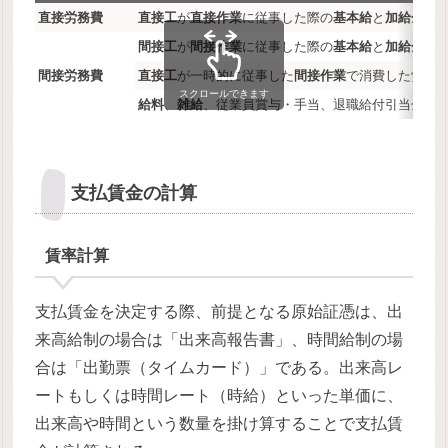
直接労務費
直接工
が
直接作業
に従事した際の
基本給
と
加給金
間接工
が
間接作業
に従事した際の
基本給
と
加給金
で
間接労務費
直接工
が一時的に従事した
間接作業
で消費した労務
スクロールできます
給料
、
雑給
、従業員賞与・手当、退職給付引当金繰
支払賃金の計算
賃率計算
支払賃金を決定する際、前提となる原始証憑は、出
来高給制の場合は「出来高報告書」、時間給制の場
合は「出勤票（タイムカード）」である。出来高レ
ートもしくは時間レート（時給）といった単価に、
出来高や時間という数量を掛け算することで支払賃