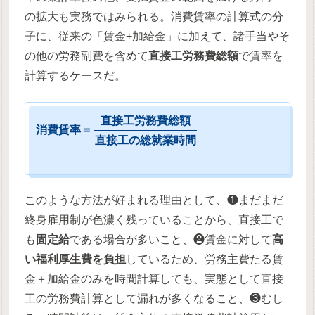
の拡大も実務ではみられる。消費賃率の計算式の分
子に、従来の「賃金+加給金」に加えて、諸手当やそ
の他の労務副費を含めて
直接工労務費総額
で賃率を
計算するケースだ。
直
接
工
労
務
費
総
額
消
費
賃
率
＝
直
接
工
の
総
就
業
時
間
このような方法が好まれる理由として、❶まだまだ
終身雇用制が色濃く残っていることから、直接工で
も
固定給
である場合が多いこと、❷賃金に対して
高
い福利厚生費を負担
しているため、労務主費たる賃
金＋加給金のみを時間計算しても、実態として直接
工の労務費計算として漏れが多くなること、❸むし