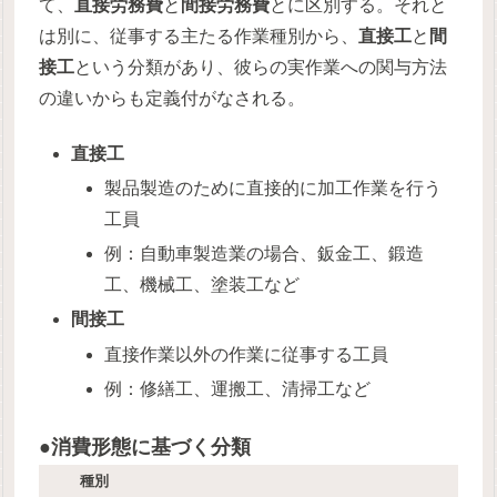
て、
直接労務費
と
間接労務費
とに区別する。それと
は別に、従事する主たる作業種別から、
直接工
と
間
接工
という分類があり、彼らの実作業への関与方法
の違いからも定義付がなされる。
直接工
製品製造のために直接的に加工作業を行う
工員
例：自動車製造業の場合、鈑金工、鍛造
工、機械工、塗装工など
間接工
直接作業以外の作業に従事する工員
例：修繕工、運搬工、清掃工など
●消費形態に基づく分類
種別