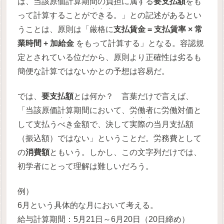
は、当該原価計算期間の負担に属する
要支払額
をも
・・・
って計算することが
できる
。」との記述があるとい
うことは、原則は「厳格に
支払賃金 = 支払賃率 × 常
業時間 + 加給金
をもって計算する」となる。容認規
定とされている位だから、原則より正確性は劣るも
簡便な計算ではないかとの予想は容易だ。
では、
要支払額
とは何か？ 言葉だけで言えば、
「当該原価計算期間において、労働者に労働対価と
・・
・・・
して支払う
べき
金額で、決して
実際の
当月支払額
（振込額）ではない」ということだ。労務費として
の
消費額
ともいう。しかし、この文字列だけでは、
初学者にとって理解は難しいだろう。
例）
6月という具体的な月において考える。
給与計算期間：5月21日～6月20日（20日締め）