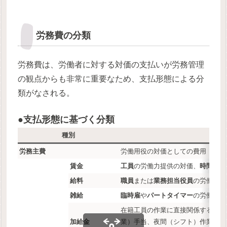
労務費の分類
労務費は、労働者に対する対価の支払いが労務管理
の観点からも非常に重要なため、支払形態による分
類がなされる。
●支払形態に基づく分類
種別
労務主費
労働用役の対価としての費用
賃金
工員
の労働力提供の対価、
時間給制
給料
職員
または
業務担当役員
の労働力提
雑給
臨時雇
や
パートタイマー
の労働力提
在籍工員の作業に直接関係する労働
加給金
業）手当、夜間（シフト）作業手当