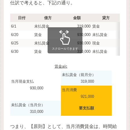
仕訳で考えると、下記の通り。
日付
借方
金額
貸方
6/1
未払賃金
319,000
賃金
6/20
賃金
930,000
未払賃金
6/25
未払賃金
930,000
現金
スクロールできます
6/30
賃金
310,000
未払賃金
賃金a/c
未払賃金（前月分）
当月現金支払
319,000
930,000
当月消費
921,000
未払賃金（当月分）
要支払額
310,000
つまり、【原則】として、当月消費賃金は、時間給