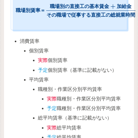
+
職
場
別
の
直
接
工
の
基
本
賃
金
加
給
金
職
場
別
賃
率
＝
そ
の
職
場
で
従
事
す
る
直
接
工
の
総
就
業
時
間
消費賃率
個別賃率
実際
個別賃率
予定
個別賃率（基準に記載がない）
平均賃率
職種別・作業区分別平均賃率
実際
職種別・作業区分別平均賃率
予定
職種別・作業区分別平均賃率
総平均賃率（基準に記載がない）
実際
総平均賃率
予定
総平均賃率