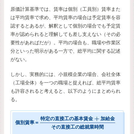
原価計算基準では、賃率は個別（工員別）賃率また
は平均賃率で求め、平均賃率の場合は予定賃率を容
認するとあるが、解釈として個別の場合でも予定賃
率が認められると理解しても差し支えない（その必
要性があればだが）。平均の場合も、職場や作業区
分といった明示がある一方で、総平均に関する記述
がない。
しかし、実務的には、小規模企業の場合、会社全体
（工場全体）を一つの職場と捉えれば、総平均賃率
も許容されると考えると、以下のようにまとめられ
る。
+
特
定
の
直
接
工
の
基
本
賃
金
加
給
金
個
別
賃
率
＝
そ
の
直
接
工
の
総
就
業
時
間