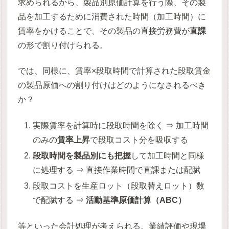
求められるから、製品別原価計算を行う際、その製
品を加工するために消費された時間（加工時間）に
賃率をかけることで、その製品の直接労務費が
直課
の形で割り付けられる。
では、同様に、賃率×段取時間で計算された段取賃金
の製品原価への割り付けはどのようになされるべき
か？
実際賃率を計算時に段取時間を除く ⇒ 加工時間
のみの
賃率上昇
で段取コスト分を吸収する
段取時間を製品別にも把握
して加工時間と同様
に処理する ⇒ 直接作業時間で直課または配賦
段取コストを生産ロット（段取替えロット）数
で配賦する ⇒
活動基準原価計算（ABC）
等といった会計処理が考えられる。業績評価や現場