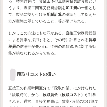
ろ、時間計算は、賃金主体の直接労務費計算用とい
うより、直接工関連労務費総額を
加工費
の一部とし
て、製品に割り付ける
配賦計算
の基準として捉えた
方が実態に即していること、等が挙げられる。
しかしこの方法にも功罪がある。直接工労務費総額
による賃率を採用すると、その時に計算される
賃率
差異
の信憑性が失われ、従来の原価管理に対する効
能が損なわれるからである。
段取りコストの扱い
直接工の作業時間区分で「段取作業」にかけられた
「段取時間」から、
段取賃金（段取コスト）
が計算
される。通常、直接労務費は、賃率×時間の掛け算で