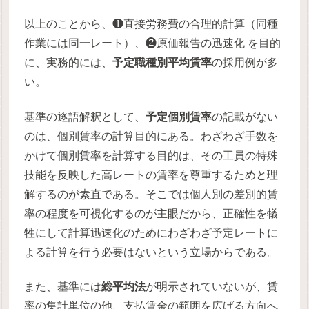
以上のことから、❶直接労務費の合理的計算（同種
作業には同一レート）、❷原価報告の迅速化 を目的
に、実務的には、
予定職種別平均賃率
の採用例が多
い。
基準の逐語解釈として、
予定個別賃率
の記載がない
のは、個別賃率の計算目的にある。わざわざ手数を
かけて個別賃率を計算する目的は、その工員の特殊
技能を反映した高レートの賃率を尊重するためと理
解するのが素直である。そこでは個人別の差別的賃
率の程度を可視化するのが主眼だから、正確性を犠
牲にして計算迅速化のためにわざわざ予定レートに
よる計算を行う必要はないという立場からである。
また、基準には
総平均法
が明示されていないが、賃
率の集計単位の他、支払賃金の範囲を広げる方向へ