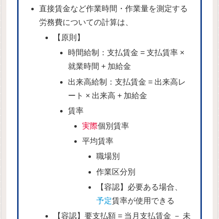
直接賃金など作業時間・作業量を測定する
労務費についての計算は、
【原則】
時間給制：支払賃金 = 支払賃率 ×
就業時間 + 加給金
出来高給制：支払賃金 = 出来高レ
ート × 出来高 + 加給金
賃率
実際
個別賃率
平均賃率
職場別
作業区分別
【容認】必要ある場合、
予定
賃率が使用できる
【容認】要支払額 = 当月支払賃金 － 未