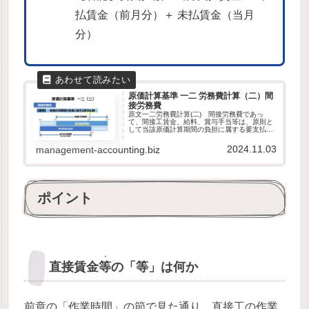
払賃金（前月分）＋ 未払賃金（当月
分）
原価計算基準 一二 労務費計算（二）間
接労務費
原文一二労務費計算(二) 間接労務費であっ
て、間接工賃金、給料、賞与手当等は、原則と
して当該原価計算期間の負担に属する要支払額
をもって計算する。第二章 実際原価の計算｜
原価計算基準解説労務費の会計処理まとめ間接
2024.11.03
management-accounting.biz
労務費は、賃率×時間（出来高）...
ポイント
・
直接賃金
等
の「等」は何か
前章の「作業時間」の節で見た通り、直接工の作業