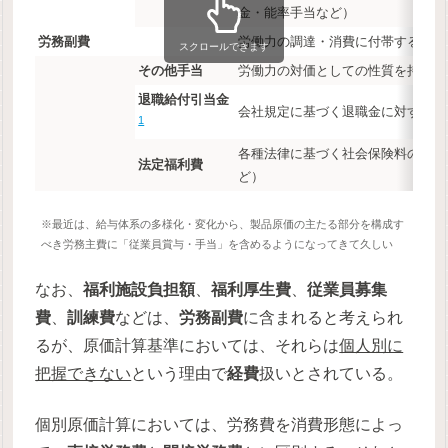
金・能率手当など）
労務副費
労働力の調達・消費に付帯する費用
スクロールできます
その他手当
労働力の対価としての性質を持たな
退職給付引当金
会社規定に基づく退職金に対する引
1
各種法律に基づく社会保険料の会社
法定福利費
ど）
※最近は、給与体系の多様化・変化から、製品原価の主たる部分を構成す
べき労務主費に「従業員賞与・手当」を含めるようになってきて久しい
なお、
福利施設負担額
、
福利厚生費
、
従業員募集
費
、
訓練費
などは、
労務副費
に含まれると考えられ
るが、原価計算基準においては、それらは
個人別に
把握できない
という理由で
経費
扱いとされている。
個別原価計算においては、労務費を消費形態によっ