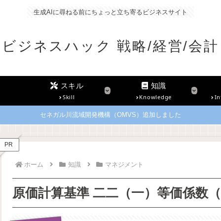
生成AIに尋ねる前にちょっと立ち寄るビジネスサイト
ビジネスハック 戦略/経営/会計
スキル
知識
Skill
Knowledge
In
セネガル川流域開発機構（OMVS）追加しました
PR
ホーム
知識
マネジメント
原価計算基準 二二（一）等価係数