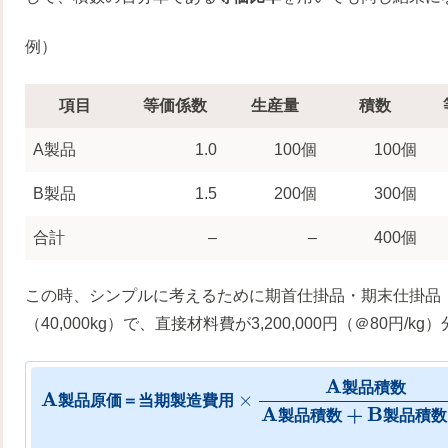
例）
項目
等価係数
生産量
積数
A製品
1.0
100個
100個
B製品
1.5
200個
300個
合計
–
–
400個
この時、シンプルに考えるために期首仕掛品・期末仕掛品
（40,000kg）で、直接材料費が3,200,000円（＠80円/
A
製
品
積
数
A
×
製
品
原
価
＝
当
期
製
造
費
用
A
+
B
製
品
積
数
製
品
積
数