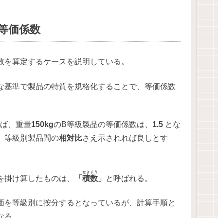
る等価係数
数を算定するケースを説明している。
な基準で製品の特質を規格化することで、等価係数
ば、重量
150kg
のB等級製品の等価係数は、
1.5
とな
、等級別製品間の
相対比
さえ示されれば良しとす
せきすう
を掛け算したものは、
「
積数
」
と呼ばれる。
価を等級別に按分するとなっているが、計算手順と
なる。