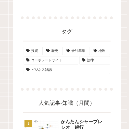
タグ
投資
歴史
会計基準
地理
コーポレートサイト
法律
ビジネス雑誌
人気記事-知識（月間）
かんたんシャープレ
シオ 銀行