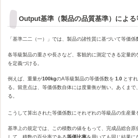
Output基準（製品の品質基準）によ
「基準二二（一）」では、製品の諸性質に基づいて等価係
各等級製品の重さや長さなど、客観的に測定できる定量的
を定義づける。
例えば、重量が
100kg
のA等級製品の等価係数を
1.0
とすれ
る。留意点は、等価係数自体には度量衡が無い。あくまで
る。
こうして算出された等価係数にそれぞれの等級品の生産量
基準上の規定では、この積数の値をもって、完成品総合原
して、積数の百分率である
等価比率
を用いても同じ結果に