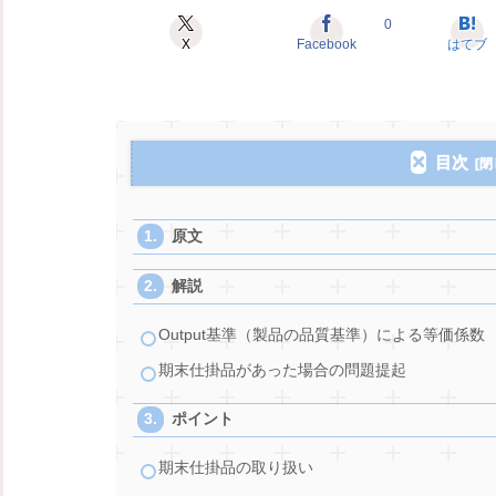
0
X
Facebook
はてブ
目次
原文
解説
Output基準（製品の品質基準）による等価係数
期末仕掛品があった場合の問題提起
ポイント
期末仕掛品の取り扱い