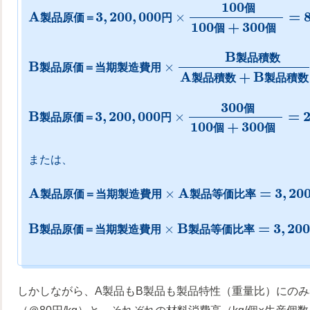
100
個
A
3
,
200
,
000
=
×
製
品
原
価
＝
円
100
+
300
個
個
B
製
品
積
数
B
×
製
品
原
価
＝
当
期
製
造
費
用
A
+
B
製
品
積
数
製
品
積
数
300
個
B
3
,
200
,
000
=
×
製
品
原
価
＝
円
100
+
300
個
個
または、
A
A
=
3
,
20
×
製
品
原
価
＝
当
期
製
造
費
用
製
品
等
価
比
率
B
B
=
3
,
200
×
製
品
原
価
＝
当
期
製
造
費
用
製
品
等
価
比
率
しかしながら、A製品もB製品も製品特性（重量比）にの