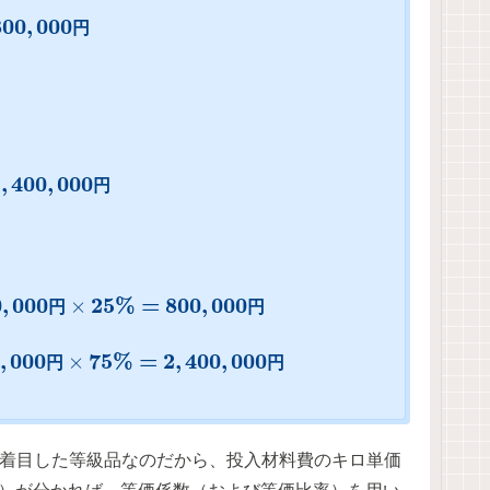
800
,
000
円
2
,
400
,
000
円
0
,
000
25
%
=
800
,
000
×
円
円
,
000
75
%
=
2
,
400
,
000
×
円
円
み着目した等級品なのだから、投入材料費のキロ単価