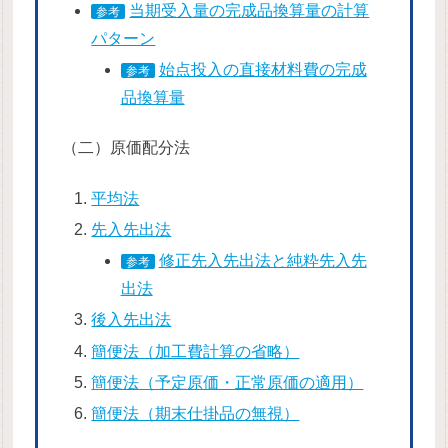
当期受入量の完成品換算量の計算
参考
パターン
始点投入の直接材料費の完成
参考
品換算量
（二）原価配分法
平均法
先入先出法
修正先入先出法と純粋先入先
参考
出法
後入先出法
簡便法（加工費計算の省略）
簡便法（予定原価・正常原価の適用）
簡便法（期末仕掛品の無視）