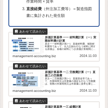
作業時間 × 賃率
直接経費
（外注加工費等）＝製造指図
書に集計された発生額
原価計算基準 一一 材料費計算 （一）実
際材料費の計算
原文一一材料費計算(一) 直接材料費、補助材
料費等であって、出入記録を行なう材料に関す
る原価は、各種の材料につき原価計算期間にお
ける実際の消費量に、その消費価格を乗じて計
算する。第二章 実際原価の計算｜原価計算基
2024.11.03
management-accounting.biz
準解説材料勘定から材料費へ自...
原価計算基準 一二 労務費計算（一）直
接工の労務費
原文一二労務費計算(一) 直接賃金等であっ
て、作業時間又は作業量の測定を行なう労務費
は、実際の作業時間又は作業量に賃率を乗じて
計算する。賃率は、実際の個別賃率又は、職場
もしくは作業区分ごとの平均賃率による。平均
2024.11.03
management-accounting.biz
賃率は、必要ある場合には、予定...
原価計算基準 一三 経費計算