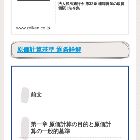
法人税法施行令 第32条 棚卸資産の取得
価額 | 法令集
www.zeiken.co.jp
原価計算基準 逐条詳解
前文
第一章 原価計算の目的と原価計
算の一般的基準