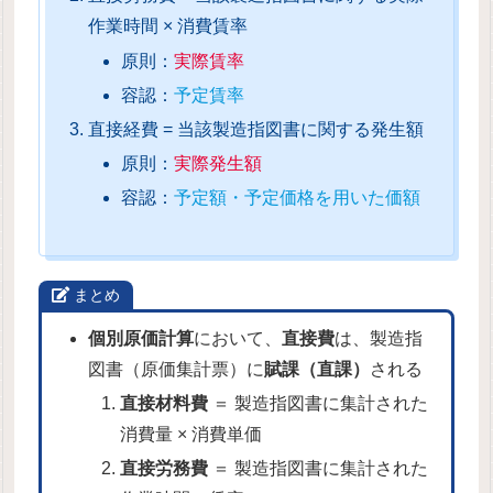
作業時間 × 消費賃率
原則：
実際賃率
容認：
予定賃率
直接経費 = 当該製造指図書に関する発生額
原則：
実際発生額
容認：
予定額・予定価格を用いた価額
まとめ
個別原価計算
において、
直接費
は、製造指
図書（原価集計票）に
賦課（直課）
される
直接材料費
＝ 製造指図書に集計された
消費量 × 消費単価
直接労務費
＝ 製造指図書に集計された