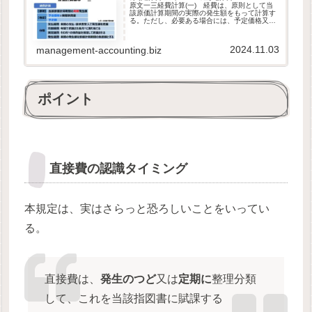
原文一三経費計算(一) 経費は、原則として当
該原価計算期間の実際の発生額をもって計算す
る。ただし、必要ある場合には、予定価格又は
予定額をもって計算することができる。(二)
減価償却費、不動産賃借料等であって、数ヶ月
分を一時に総括的に計算し又...
2024.11.03
management-accounting.biz
ポイント
直接費の認識タイミング
本規定は、実はさらっと恐ろしいことをいってい
る。
直接費は、
発生のつど
又は
定期に
整理分類
して、これを当該指図書に賦課する