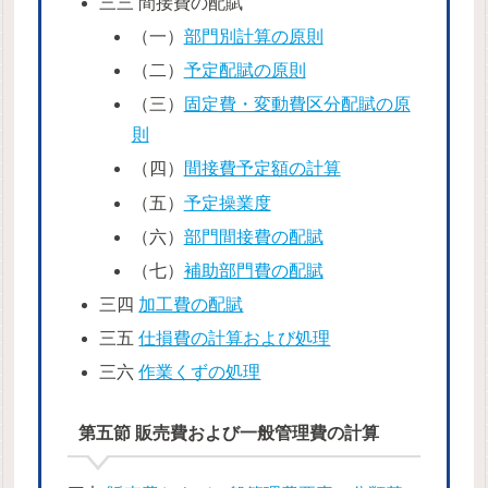
三三 間接費の配賦
（一）
部門別計算の原則
（二）
予定配賦の原則
（三）
固定費・変動費区分配賦の原
則
（四）
間接費予定額の計算
（五）
予定操業度
（六）
部門間接費の配賦
（七）
補助部門費の配賦
三四
加工費の配賦
三五
仕損費の計算および処理
三六
作業くずの処理
第五節 販売費および一般管理費の計算