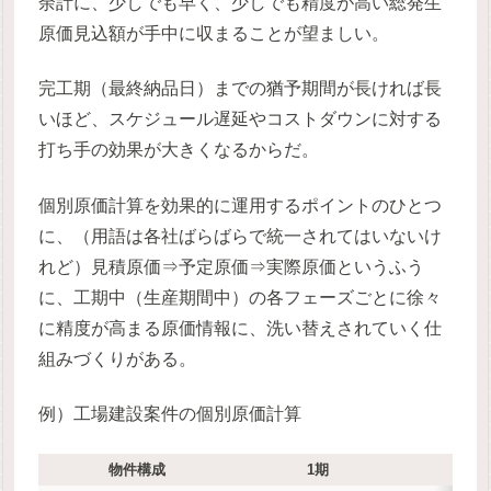
余計に、少しでも早く、少しでも精度が高い総発生
原価見込額が手中に収まることが望ましい。
完工期（最終納品日）までの猶予期間が長ければ長
いほど、スケジュール遅延やコストダウンに対する
打ち手の効果が大きくなるからだ。
個別原価計算を効果的に運用するポイントのひとつ
に、（用語は各社ばらばらで統一されてはいないけ
れど）見積原価⇒予定原価⇒実際原価というふう
に、工期中（生産期間中）の各フェーズごとに徐々
に精度が高まる原価情報に、洗い替えされていく仕
組みづくりがある。
例）工場建設案件の個別原価計算
物件構成
1期
2