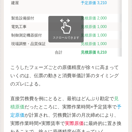
建屋
予定原価 3,210
実際
製造設備据付
見積原価 2,000
予定
電気工事
見積原価 1,000
予定
制御測定機器据付
見積原価 1,000
見積
スクロールできます
現場調整・品質保証
見積原価 1,000
見積
合計
見積原価 8,210
見積
こうしたフェーズごとの原価精度が徐々に高まって
いくのは、伝票の動きと消費単価計算のタイミング
のズレによる。
直接労務費を例にとると、最初はどんぶり勘定で
見
積原価
だったところに、実際作業時間×予定賃率で
予
定原価
が計算され、労務費計算の月次締めにより、
実際作業時間×実際賃率で
実際原価
に最終的に置き換
わることで、徐々に原価精度が高まっていく。