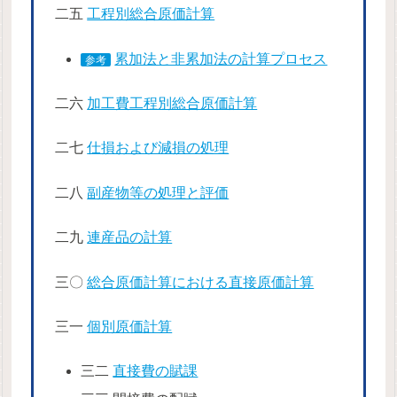
二五
工程別総合原価計算
累加法と非累加法の計算プロセス
参考
二六
加工費工程別総合原価計算
二七
仕損および減損の処理
二八
副産物等の処理と評価
二九
連産品の計算
三〇
総合原価計算における直接原価計算
三一
個別原価計算
三二
直接費の賦課