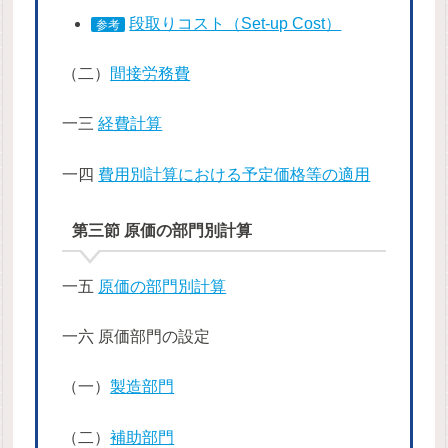
段取りコスト（Set-up Cost）
参考
（二）
間接労務費
一三
経費計算
一四
費用別計算における予定価格等の適用
第三節 原価の部門別計算
一五
原価の部門別計算
一六 原価部門の設定
（一）
製造部門
（二）
補助部門