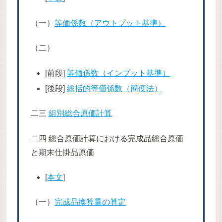
（一）
等価係数（アウトプット基準）
（二）
[前段]
等価係数（インプット基準）
[後段]
総括的等価係数（簡便法）
二三
組別総合原価計算
二四 総合原価計算における完成品総合原価
と期末仕掛品原価
[
本文
]
（一）
完成品換算量の算定