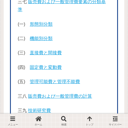
三七
販売費および一般管理費要素の分類基
準
(一)
形態別分類
(二)
機能別分類
(三)
直接費と間接費
(四)
固定費と変動費
(五)
管理可能費と管理不能費
三八
販売費および一般管理費の計算
三九
技術研究費
メニュー
ホーム
検索
トップ
サイドバー