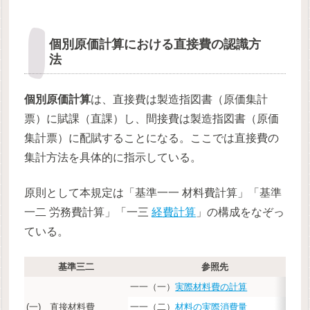
個別原価計算における直接費の認識方
法
個別原価計算
は、直接費は製造指図書（原価集計
票）に賦課（直課）し、間接費は製造指図書（原価
集計票）に配賦することになる。ここでは直接費の
集計方法を具体的に指示している。
原則として本規定は「基準一一 材料費計算」「基準
一二 労務費計算」「一三
経費計算
」の構成をなぞっ
ている。
基準三二
参照先
一一（一）
実際材料費の計算
(一) 直接材料費
一一（二）
材料の実際消費量