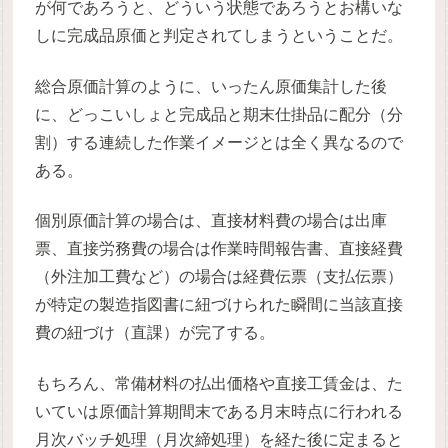
が何であろうと、どういう状態であろうとお構いな
しに完成品原価と判定されてしまうということだ。
総合原価計算のように、いったん原価集計した後
に、どっこいしょと完成品と期末仕掛品に配分（分
割）する連続した作業イメージとは全く異なるので
ある。
個別原価計算の場合は、直接材料費の場合は出庫
票、直接労務費の場合は作業時間報告書、直接経費
（外注加工費など）の場合は経費伝票（支払伝票）
が特定の製造指図書に紐づけられた瞬間に当該直接
費の紐づけ（直課）が完了する。
もちろん、常備材料の払出価格や直接工賃金は、た
いていは原価計算期間末である月末時点に行われる
月次バッチ処理（月次締処理）を経た後に定まると